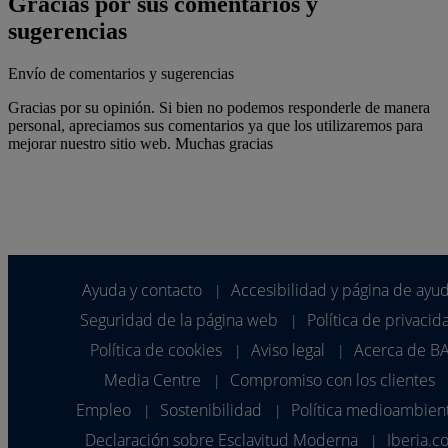
Gracias por sus comentarios y
sugerencias
Envío de comentarios y sugerencias
Gracias por su opinión. Si bien no podemos responderle de manera
personal, apreciamos sus comentarios ya que los utilizaremos para
mejorar nuestro sitio web. Muchas gracias
Ayuda y contacto
Accesibilidad y página de ayu
|
Seguridad de la página web
Política de privacid
|
Política de cookies
Aviso legal
Acerca de B
|
|
Media Centre
Compromiso con los clientes
|
Empleo
Sostenibilidad
Política medioambien
|
|
Declaración sobre Esclavitud Moderna
Iberia.c
|