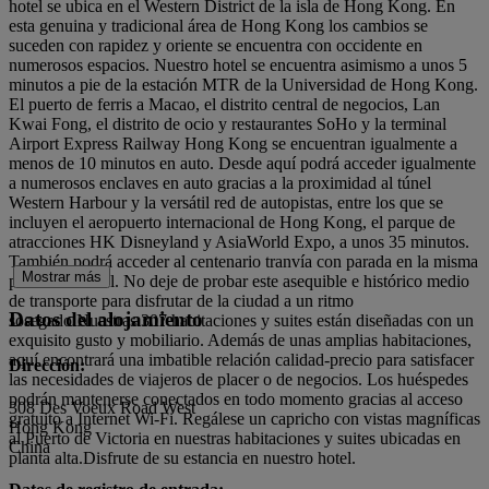
hotel se ubica en el Western District de la isla de Hong Kong. En
esta genuina y tradicional área de Hong Kong los cambios se
suceden con rapidez y oriente se encuentra con occidente en
numerosos espacios. Nuestro hotel se encuentra asimismo a unos 5
minutos a pie de la estación MTR de la Universidad de Hong Kong.
El puerto de ferris a Macao, el distrito central de negocios, Lan
Kwai Fong, el distrito de ocio y restaurantes SoHo y la terminal
Airport Express Railway Hong Kong se encuentran igualmente a
menos de 10 minutos en auto. Desde aquí podrá acceder igualmente
a numerosos enclaves en auto gracias a la proximidad al túnel
Western Harbour y la versátil red de autopistas, entre los que se
incluyen el aeropuerto internacional de Hong Kong, el parque de
atracciones HK Disneyland y AsiaWorld Expo, a unos 35 minutos.
También podrá acceder al centenario tranvía con parada en la misma
Mostrar más
puerta del hotel. No deje de probar este asequible e histórico medio
de transporte para disfrutar de la ciudad a un ritmo
Datos del alojamiento
sosegado.Nuestras 307 habitaciones y suites están diseñadas con un
exquisito gusto y mobiliario. Además de unas amplias habitaciones,
aquí encontrará una imbatible relación calidad-precio para satisfacer
Dirección:
las necesidades de viajeros de placer o de negocios. Los huéspedes
podrán mantenerse conectados en todo momento gracias al acceso
308 Des Voeux Road West
gratuito a Internet Wi-Fi. Regálese un capricho con vistas magníficas
Hong Kong
al Puerto de Victoria en nuestras habitaciones y suites ubicadas en
China
planta alta.Disfrute de su estancia en nuestro hotel.