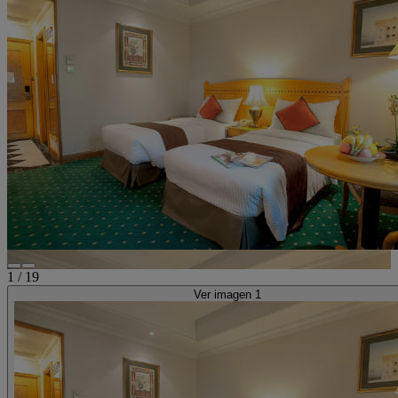
1
/
19
Ver imagen 1