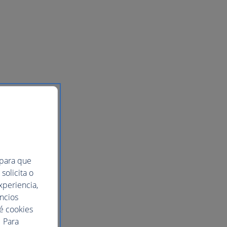
 para que
solicita o
xperiencia,
uncios
ué cookies
 Para