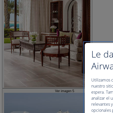
Le da
Airw
Utilizamos c
nuestro siti
Ver imagen 5
espera. Tam
analizar el 
relevantes 
opcionales 