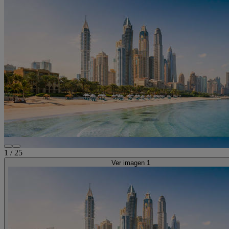
1
/
25
Ver imagen 1