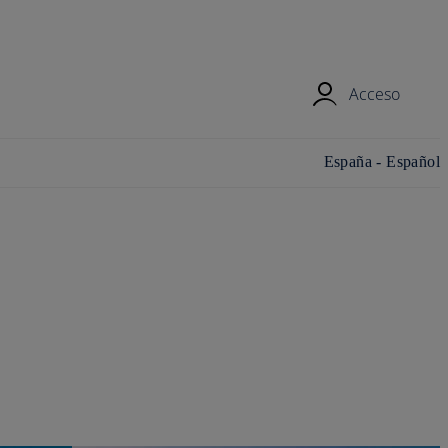
Acceso
Cambiar el país o
España - Español
región, y el idioma