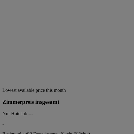
Lowest available price this month
Zimmerpreis insgesamt
Nur Hotel ab
---
-
Basierend auf 2 Erwachsenen,
Nacht (Nächte).