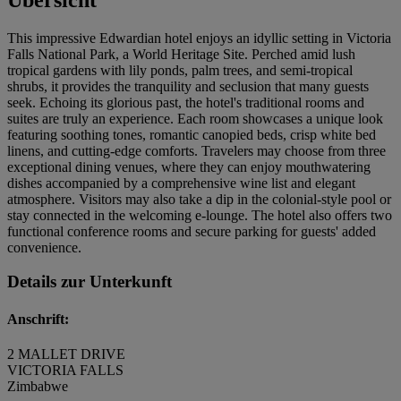
This impressive Edwardian hotel enjoys an idyllic setting in Victoria
Falls National Park, a World Heritage Site. Perched amid lush
tropical gardens with lily ponds, palm trees, and semi-tropical
shrubs, it provides the tranquility and seclusion that many guests
seek. Echoing its glorious past, the hotel's traditional rooms and
suites are truly an experience. Each room showcases a unique look
featuring soothing tones, romantic canopied beds, crisp white bed
linens, and cutting-edge comforts. Travelers may choose from three
exceptional dining venues, where they can enjoy mouthwatering
dishes accompanied by a comprehensive wine list and elegant
atmosphere. Visitors may also take a dip in the colonial-style pool or
stay connected in the welcoming e-lounge. The hotel also offers two
functional conference rooms and secure parking for guests' added
convenience.
Details zur Unterkunft
Anschrift:
2 MALLET DRIVE
VICTORIA FALLS
Zimbabwe