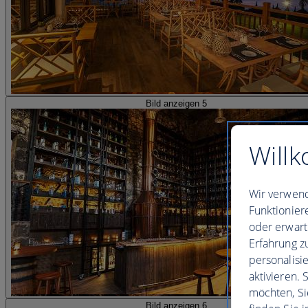
Bild anzeigen 5
Willk
Wir verwend
Funktionier
oder erwart
Erfahrung z
personalisi
aktivieren.
möchten, Si
Bild anzeigen 6