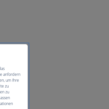
das
ie anfordern
en, um Ihre
te zu
nen zu
lassen
mationen