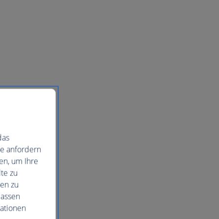
das
ie anfordern
en, um Ihre
te zu
nen zu
lassen
mationen