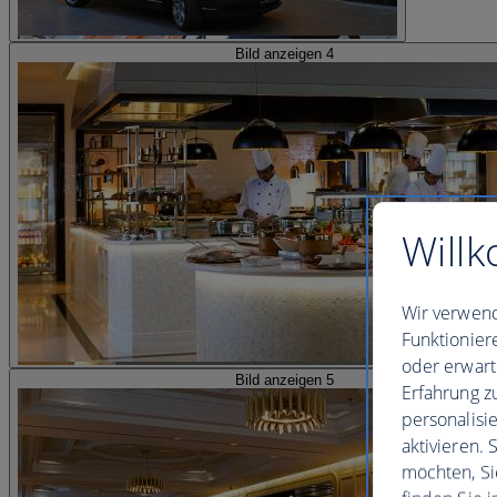
Bild anzeigen 4
Willk
Wir verwend
Funktionier
oder erwart
Bild anzeigen 5
Erfahrung z
personalisi
aktivieren.
möchten, Si