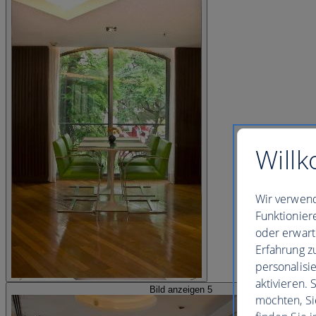
Willk
Wir verwend
Funktionier
oder erwart
Erfahrung z
personalisi
aktivieren.
Bild anzeigen 5
möchten, Si