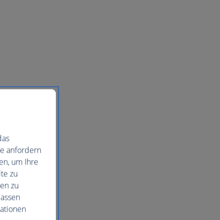
das
ie anfordern
en, um Ihre
te zu
nen zu
lassen
mationen