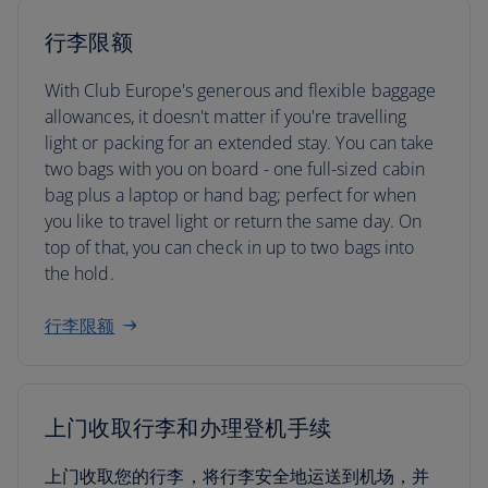
行李限额
With Club Europe's generous and flexible baggage
allowances, it doesn't matter if you're travelling
light or packing for an extended stay. You can take
two bags with you on board - one full-sized cabin
bag plus a laptop or hand bag; perfect for when
you like to travel light or return the same day. On
top of that, you can check in up to two bags into
the hold.
行李限额
上门收取行李和办理登机手续
上门收取您的行李，将行李安全地运送到机场，并