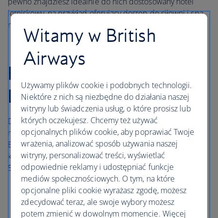
pewno znajdziesz idealnie do nich dostosowany hotel
lotniskowy, na przykład oferujący dostęp do siłowni i spa
na miejscu lub bezpłatny dostęp do sieci Wi-Fi.
Witamy w British
Airways
Hotele na lotnisku
Używamy plików cookie i podobnych technologii.
London Heathrow
Niektóre z nich są niezbędne do działania naszej
witryny lub świadczenia usług, o które prosisz lub
których oczekujesz. Chcemy też używać
Dzięki bezpośredniemu połączeniu z centrum Londynu
opcjonalnych plików cookie, aby poprawiać Twoje
metrem, linią Elizabeth Line i pociągiem Heathrow
wrażenia, analizować sposób używania naszej
Express hotele przy lotnisku Londyn-Heathrow są
witryny, personalizować treści, wyświetlać
komfortowe i dogodnie położone w pobliżu Terminali 2 i
odpowiednie reklamy i udostępniać funkcje
5.
mediów społecznościowych. O tym, na które
Hotel
Sofitel London Heathrow
jest bezpośrednio
opcjonalne pliki cookie wyrażasz zgodę, możesz
połączony z Terminalem 5 zadaszonym przejściem.
zdecydować teraz, ale swoje wybory możesz
potem zmienić w dowolnym momencie. Więcej
Hotel
Hilton Garden Inn Heathrow London
jest