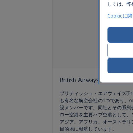
しくは、弊社
Cookieに
British Airways
ブリティッシュ・エアウェイズ(Britis
も有名な航空会社の1つであり、on
設メンバーです。同社とその系列
ロー空港を主要ハブ空港として、
アジア、アフリカ、オーストラリア
目的地に就航しています。