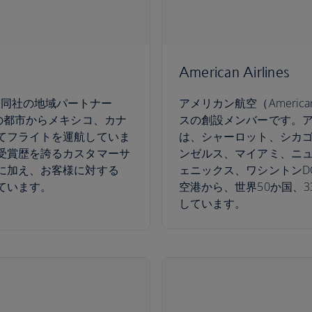
American Airlines
es）と同社の地域パートナー
アメリカン航空（American 
の都市からメキシコ、カナ
スの創設メンバーです。
てフライトを運航していま
は、シャーロット、シカゴ
受賞歴を誇るカスタマーサ
ンゼルス、マイアミ、ニ
に加え、お客様に対する
ェニックス、ワシントンD
ています。
空港から、世界50か国、
しています。