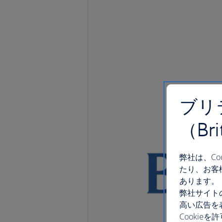
ブリ
（Br
弊社は、C
たり、お客
あります。
弊社サイト
高い広告を
Cooki