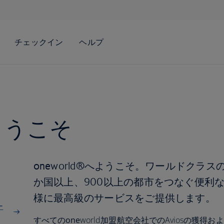
ようこそ
one
world®へようこそ。ワールドクラス
か国以上、900以上の都市をつなぐ便利
様に最高級のサービスをご提供します。
ー
すべての
one
world加盟航空会社でのAviosの獲