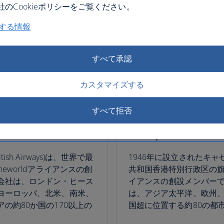
のCookieポリシーをご覧ください。
関する情報
すべて承認
カスタマイズする
すべて拒否
Cathay Pacific
h Airways)は、世界で最
1946年に設立されたキ
eworldアライアンスの創
共和国香港特別行政区の旗艦
会社は、ロンドン・ヒース
イアンスの創設メンバー
ヨーロッパ、北米、南米、
は、アジア太平洋、欧州、
の約80か国の170以上の
国超に位置する約80の都