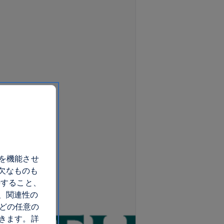
トを機能させ
欠なものも
善すること、
、関連性の
 どの任意の
できます。詳