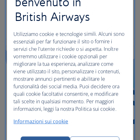
benvenuto in
aggiornati trimestralmente, più una prova gratuita
British Airways
di due mesi ad Audible.
Scopri di più su Audible
Utilizziamo cookie e tecnologie simili. Alcuni sono
essenziali per far funzionare il sito o fornire i
servizi che l'utente richiede o si aspetta. Inoltre
vorremmo utilizzare i cookie opzionali per
migliorare la tua esperienza, analizzare come
viene utilizzato il sito, personalizzare i contenuti,
mostrare annunci pertinenti e abilitare le
funzionalità dei social media. Puoi decidere ora
quali cookie facoltativi consentire, e modificare
tali scelte in qualsiasi momento. Per maggiori
informazioni, leggi la nostra Politica sui cookie.
Informazioni sui cookie
Area bambini