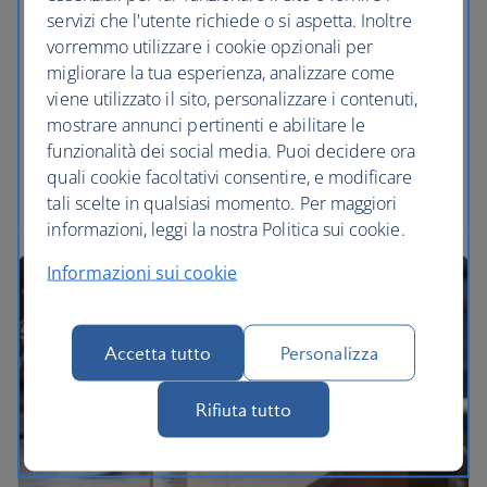
Abbiamo collaborato con Paramount+, il servizio di
servizi che l'utente richiede o si aspetta. Inoltre
streaming che ti offre film di successo e nuovi
vorremmo utilizzare i cookie opzionali per
originali, serie esclusive e programmi di ogni
migliorare la tua esperienza, analizzare come
genere, tra cui fiction, azione, reality, commedie e i
viene utilizzato il sito, personalizzare i contenuti,
più amati dalle famiglie. Una montagna di
mostrare annunci pertinenti e abilitare le
intrattenimento.
funzionalità dei social media. Puoi decidere ora
quali cookie facoltativi consentire, e modificare
Maggiori informazioni su Paramount+
tali scelte in qualsiasi momento. Per maggiori
informazioni, leggi la nostra Politica sui cookie.
Informazioni sui cookie
Accetta tutto
Personalizza
Rifiuta tutto