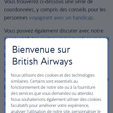
Vous trouverez ci-dessous une série de
coordonnées, y compris des conseils pour les
personnes
voyageant avec un handicap
.
Vous pouvez également discuter avec notre
assistant IA (en anglais uniquement) au moyen
Bienvenue sur
de l'icône qui se trouve au bas de votre écran.
L'assistant peut répondre à des questions
British Airways
d'ordre général sur les voyages ou vous
mettre en relation avec un conseiller du
Nous utilisons des cookies et des technologies
service client, 24 h/24, 7 j/7. Les conseillers de
similaires. Certains sont essentiels au
British Airways Holidays sont disponibles de
fonctionnement de notre site ou à la fourniture
des services que vous demandez ou attendez.
08 h 00 à 20 h 00 (heure du Royaume-Uni),
Nous souhaiterions également utiliser des cookies
du lundi au dimanche.
facultatifs pour améliorer votre expérience,
analyser l'utilisation de notre site, personnaliser le