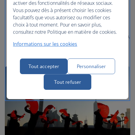
Visitez la Grande Muraille de Chine qui serpente le
activer des fonctionnalités de réseaux sociaux.
long de frontière historique du nord du pays.
Vous pouvez dès à présent choisir les cookies
facultatifs que vous autorisez ou modifier ces
Promenez-vous dans les jardins, les palais et les lacs
choix à tout moment. Pour en savoir plus,
du Palais d'été.
consultez notre Politique en matière de cookies.
Plongez dans l'histoire en visitant la place Tiananmen,
au centre de Pékin.
Informations sur les cookies
Tout accepter
Personnaliser
Tout refuser