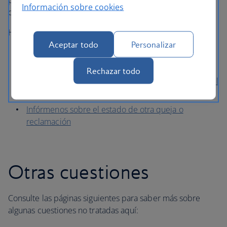
podría tener que esperar más antes de que podamos
Información sobre cookies
ofrecerle una actualización.
Hacer un seguimiento y actualizar un caso existente:
Aceptar todo
Personalizar
Añadir información a una reclamación sobre el
equipaje
Rechazar todo
Añadir gastos a una reclamación por interrupción del
viaje
Infórmenos sobre el estado de otra queja o
reclamación
Otras cuestiones
Consulte las páginas siguientes para saber más sobre
algunas cuestiones no tratadas aquí: