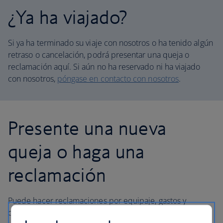
¿Ya ha viajado?
Si ya ha terminado su viaje con nosotros o ha tenido algún
retraso o cancelación, podrá presentar una queja o
reclamación aquí. Si aún no ha reservado ni ha viajado
con nosotros,
póngase en contacto con nosotros
.
Presente una nueva
queja o haga una
reclamación
Puede hacer reclamaciones por equipaje, gastos y
compensación por vuelos no realizados, y presentar una