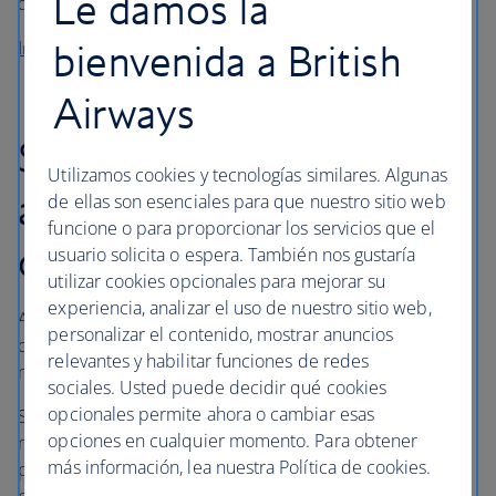
Le damos la
queja sobre su experiencia con nosotros.
bienvenida a British
Iniciar una nueva queja o reclamación
Airways
Seguimiento y
Utilizamos cookies y tecnologías similares. Algunas
actualización de un caso
de ellas son esenciales para que nuestro sitio web
funcione o para proporcionar los servicios que el
o reclamación
usuario solicita o espera. También nos gustaría
utilizar cookies opcionales para mejorar su
experiencia, analizar el uso de nuestro sitio web,
Antes de ponerse en contacto con nosotros sobre una
personalizar el contenido, mostrar anuncios
queja o reclamación existente, le recomendamos tener a
relevantes y habilitar funciones de redes
mano el número de referencia de su caso.
sociales. Usted puede decidir qué cookies
opcionales permite ahora o cambiar esas
Si ya ha enviado los datos de su caso, ahora los estamos
opciones en cualquier momento. Para obtener
revisando y nos comunicaremos con usted lo antes
más información, lea nuestra Política de cookies.
posible. Mientras tanto, no cree un caso nuevo, ya que