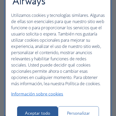
Airways
1923
Utilizamos cookies y tecnologías similares. Algunas
Operaciones especiales: Lioness
de ellas son esenciales para que nuestro sitio web
Frasier
funcione o para proporcionar los servicios que el
Rabbit Hole
usuario solicita o espera. También nos gustaría
utilizar cookies opcionales para mejorar su
Halo
experiencia, analizar el uso de nuestro sitio web,
Yellowstone S1
personalizar el contenido, mostrar anuncios
Star Trek: Strange New Worlds
relevantes y habilitar funciones de redes
sociales. Usted puede decidir qué cookies
iCarly (2021)
opcionales permite ahora o cambiar esas
Your Honour
opciones en cualquier momento. Para obtener
Mayor of Kingstown
más información, lea nuestra Política de cookies.
Tulsa King
Información sobre cookies
La Patrulla Canica T9
South Park Post Covid
Aceptar todo
Personalizar