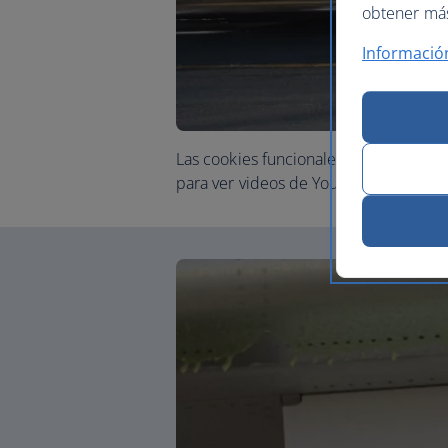
obtener más 
Informació
Las cookies funcionales y de marketin
para ver videos de YouTube.
Personali