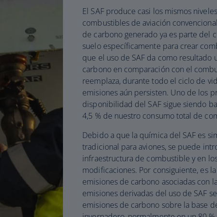
El SAF produce casi los mismos nivele
combustibles de aviación convenciona
de carbono generado ya es parte del ci
suelo específicamente para crear combu
que el uso de SAF da como resultado 
carbono en comparación con el combust
reemplaza, durante todo el ciclo de vi
emisiones aún persisten. Uno de los pr
disponibilidad del SAF sigue siendo ba
4,5 % de nuestro consumo total de co
Debido a que la química del SAF es simi
tradicional para aviones, se puede int
infraestructura de combustible y en los
modificaciones. Por consiguiente, es la
emisiones de carbono asociadas con la
emisiones derivadas del uso de SAF s
emisiones de carbono sobre la base del
invernadero, normalmente en un 80 %