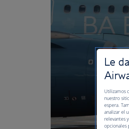
Le da
Airw
Utilizamos c
nuestro siti
espera. Tam
analizar el 
relevantes 
opcionales 