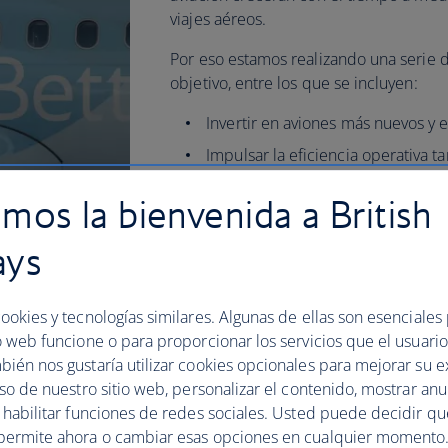
viajes aéreos.
Por eso estamos realizando una serie 
objetivo, entre los que se incluyen:
Invertir en aviones más nuevos y e
Impulsar la eficiencia operativa t
Invertir en combustible sostenible
mos la bienvenida a British
inglés).
Consulte la sección SAF
má
información
ays
Emplear reducciones y eliminacio
Fomentar la concienciación y el 
ookies y tecnologías similares. Algunas de ellas son esenciales
en materia de sostenibilidad
o web funcione o para proporcionar los servicios que el usuario 
Empoderar a nuestros clientes pa
bién nos gustaría utilizar cookies opcionales para mejorar su e
informadas
uso de nuestro sitio web, personalizar el contenido, mostrar an
y habilitar funciones de redes sociales. Usted puede decidir q
Consulte nuestro informe de BA Bette
permite ahora o cambiar esas opciones en cualquier momento.
sobre los cambios que estamos realiz