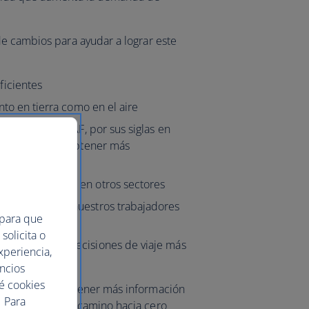
de cambios para ayudar a lograr este
ficientes
anto en tierra como en el aire
 de aviación (SAF, por sus siglas en
s abajo para obtener más
nes de carbono en otros sectores
compromiso de nuestros trabajadores
 para que
solicita o
ra que tomen decisiones de viaje más
xperiencia,
uncios
ué cookies
r World para obtener más información
 Para
ando en nuestro camino hacia cero