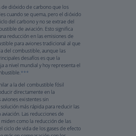
s de dióxido de carbono que los
les cuando se quema, pero el dióxido
clo del carbono y no se extrae del
stible de aviación. Esto significa
una reducción en las emisiones de
ible para aviones tradicional al que
da del combustible, aunque las
incipales desafíos es que la
ja a nivel mundial y hoy representa el
mbustible.
***
lar a la del combustible fósil
roducir directamente en la
 aviones existentes sin
 solución más rápida para reducir las
 aviación. Las reducciones de
e miden como la reducción de las
 ciclo de vida de los gases de efecto
 o más en comparación con los