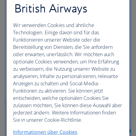
British Airways
Wir haben uns mit PetAir UK zusammengetan, ein
Unternehmen, das von qualifizierten Tierärzten
geführt wird und sich seit 2004 weltweit um das
Wir verwenden Cookies und ähnliche
Wohl von Haustieren auf Flügen kümmert, um
Technologien. Einige davon sind für das
Kunden von British Airways eine sichere,
Funktionieren unserer Website oder die
komfortable und bequeme Möglichkeit zu bieten,
Bereitstellung von Diensten, die Sie anfordern
ihre Haustiere aus dem Vereinigten Königreich
oder erwarten, unerlässlich. Wir möchten auch
auszuführen.
optionale Cookies verwenden, um Ihre Erfahrung
zu verbessern, die Nutzung unserer Website zu
Mehr über den Transport von Haustieren mit
analysieren, Inhalte zu personalisieren, relevante
PetAir UK
Anzeigen zu schalten und Social-Media-
Funktionen zu aktivieren. Sie können jetzt
entscheiden, welche optionalen Cookies Sie
zulassen möchten, Sie können diese Auswahl aber
jederzeit ändern. Weitere Informationen finden
Sie in unserer Cookie-Richtlinie.
Informationen über Cookies