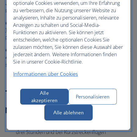
optionale Cookies verwenden, um Ihre Erfahrung
unserem Team für Barrierefreiheit mehr über Ihre
zu verbessern, die Nutzung unserer Website zu
speziellen Bedürfnisse mitteilen.
analysieren, Inhalte zu personalisieren, relevante
Wir akzeptieren keine Frequent Traveller Medical Cards
Anzeigen zu schalten und Social-Media-
(FREMEC) mehr, da Sie über
Buchung bearbeiten
die
Funktionen zu aktivieren. Sie können jetzt
passende Unterstützung organisieren können.
entscheiden, welche optionalen Cookies Sie
zulassen möchten, Sie können diese Auswahl aber
Wenn Sie Fragen zum Behindertenunterstützungsangebot
jederzeit ändern. Weitere Informationen finden
von British Airways haben oder weitere Hilfe benötigen,
Sie in unserer Cookie-Richtlinie.
kontaktieren Sie uns
.
Informationen über Cookies
Tipps für eine
Alle
Personalisieren
akzeptieren
reibungslose Reise
Alle ablehnen
Bitte treffen Sie bei Langstreckenflügen mindestens
drei Stunden und bei Kurzstreckenflügen