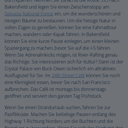
durchqueren. Nehmen Sie zunächst die Route 395 nach
Bakersfield und legen Sie einen Zwischenstopp am
Sequoia National Forest
ein, um die wunderschönen und
riesigen Bäume zu bestaunen. Um die hiesige Natur in
vollen Zügen zu genießen, können Sie eine Fahrradtour
machen, wandern oder Kayak fahren. In Bakersfield
können Sie eine kurze Pause einlegen, um einen kleinen
Spaziergang zu machen, bevor Sie auf die I-5 fahren.
Wenn Sie Adrenalinkicks mögen, ist River-Rafting genau
das Richtige. Sie interessieren sich für Kultur? Dann ist der
Crystal Palace von Buck Owen sicherlich ein attraktives
Ausflugsziel für Sie. Im
24th Street Café
können Sie noch
eine Kleinigkeit essen, bevor Sie nach San Francisco
aufbrechen. Das Café ist montags bis donnerstags
geöffnet und serviert den ganzen Tag Frühstück.
Wenn Sie einen Strandurlaub suchen, fahren Sie zur
Pazifikküste. Machen Sie beliebige Pausen entlang des
Highway 1 Richtung Norden, um die Buchten und die