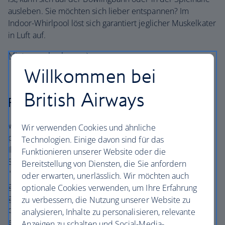
ausleben. Sie möchten sich lieber entspannen? Im
Indoor-Whirlpool löst sich garantiert jeglicher Muskelkater
in Luft auf.
Mietwagenbuchung
Willkommen bei
British Airways
Phoenix
Wenn Sie eine Tour nach Süden in Richtung Phoenix
Wir verwenden Cookies und ähnliche
planen, liegen ein paar großartige Zwischenstopps auf
Technologien. Einige davon sind für das
Ihrem Weg. Im
Slide Rock State Park
gibt es
Funktionieren unserer Website oder die
Stromschnellen und von der Natur geformte
Bereitstellung von Diensten, die Sie anfordern
"Rutschbahnen". Packen Sie Ihre Badesachen ein und
oder erwarten, unerlässlich. Wir möchten auch
genießen Sie das warme Wasser von Oak Creek – aber
optionale Cookies verwenden, um Ihre Erfahrung
geben Sie auf den rutschigen Gehwegen Acht! Nach
zu verbessern, die Nutzung unserer Website zu
dieser Erfrischung können Sie die herrlichen Naturpfade
analysieren, Inhalte zu personalisieren, relevante
entlang wandern und die friedvolle Atmosphäre der
Anzeigen zu schalten und Social-Media-