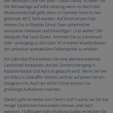
der heißesten Orte der Welt – Death Valley. Schalten Sie
die Klimaanlage auf volle Leistung, wenn es durch die
Wüstenlandschaft geht, denn im Sommer kann es hier
glühende 46°C heiß werden. Auf Ihrem ersten Halt
können Sie in Rhyolite Ghost Town unheimliche
verlassene Gebäude und besichtigen. Und weiter? Die
Mesquite Flat Sand Dunes. Kommen Sie zu Sonnenauf-
oder -untergang zu den über 30 m hohen Wanderdünen,
um unfassbar spektakuläre Farbenspiele zu erleben.
Am Zabriskie Point können Sie eine atemberaubende
Landschaft bestaunen, die bei Sonnenuntergang in
Kastanienbraun und Apricot getaucht wird. Wenn Sie hier
ein Video in Zeitraffer drehen, wird es auf jeden Fall ein
Instagram-Hit. Auch am Artist's Drive können Sie
großartige Aufnahmen machen.
Danach geht es weiter zum Devil's Golf Course, wo Sie das
riesige Salzbecken bewundern können, und nach
weiteren 15 Minuten Fahrt Richtung Süden erreichen Sie