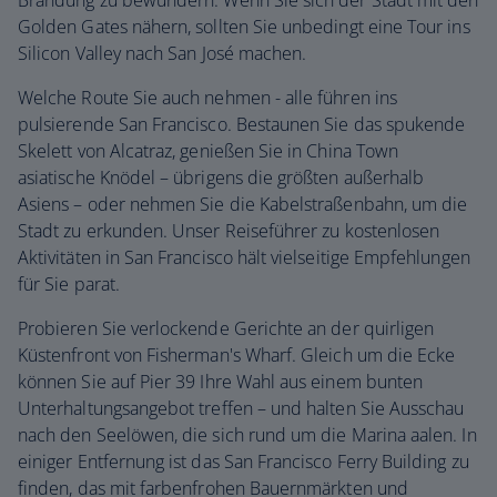
Brandung zu bewundern. Wenn Sie sich der Stadt mit den
Golden Gates nähern, sollten Sie unbedingt eine Tour ins
Silicon Valley nach San José machen.
Welche Route Sie auch nehmen - alle führen ins
pulsierende San Francisco. Bestaunen Sie das spukende
Skelett von Alcatraz, genießen Sie in China Town
asiatische Knödel – übrigens die größten außerhalb
Asiens – oder nehmen Sie die Kabelstraßenbahn, um die
Stadt zu erkunden. Unser Reiseführer zu kostenlosen
Aktivitäten in San Francisco hält vielseitige Empfehlungen
für Sie parat.
Probieren Sie verlockende Gerichte an der quirligen
Küstenfront von Fisherman's Wharf. Gleich um die Ecke
können Sie auf Pier 39 Ihre Wahl aus einem bunten
Unterhaltungsangebot treffen – und halten Sie Ausschau
nach den Seelöwen, die sich rund um die Marina aalen. In
einiger Entfernung ist das San Francisco Ferry Building zu
finden, das mit farbenfrohen Bauernmärkten und