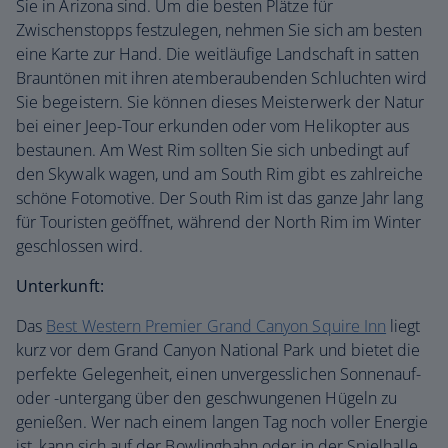
Sie in Arizona sind. Um die besten Plätze für
Zwischenstopps festzulegen, nehmen Sie sich am besten
eine Karte zur Hand. Die weitläufige Landschaft in satten
Brauntönen mit ihren atemberaubenden Schluchten wird
Sie begeistern. Sie können dieses Meisterwerk der Natur
bei einer Jeep-Tour erkunden oder vom Helikopter aus
bestaunen. Am West Rim sollten Sie sich unbedingt auf
den Skywalk wagen, und am South Rim gibt es zahlreiche
schöne Fotomotive. Der South Rim ist das ganze Jahr lang
für Touristen geöffnet, während der North Rim im Winter
geschlossen wird.
Unterkunft:
Das
Best Western Premier Grand Canyon Squire Inn
liegt
kurz vor dem Grand Canyon National Park und bietet die
perfekte Gelegenheit, einen unvergesslichen Sonnenauf-
oder -untergang über den geschwungenen Hügeln zu
genießen. Wer nach einem langen Tag noch voller Energie
ist, kann sich auf der Bowlingbahn oder in der Spielhalle