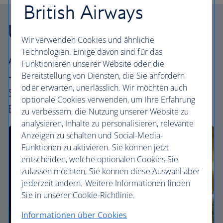
British Airways
Unsere Reiseklassen
Wir verwenden Cookies und ähnliche
Technologien. Einige davon sind für das
Alle unsere Tarife bieten ein ausgezeichnetes
Funktionieren unserer Website oder die
Bereitstellung von Diensten, die Sie anfordern
– und einzigartig britisches – Erlebnis. Wählen
oder erwarten, unerlässlich. Wir möchten auch
Sie Ihre perfekte Art zu fliegen – von
optionale Cookies verwenden, um Ihre Erfahrung
Economy bis First.
zu verbessern, die Nutzung unserer Website zu
analysieren, Inhalte zu personalisieren, relevante
Anzeigen zu schalten und Social-Media-
Funktionen zu aktivieren. Sie können jetzt
entscheiden, welche optionalen Cookies Sie
zulassen möchten, Sie können diese Auswahl aber
jederzeit ändern. Weitere Informationen finden
Sie in unserer Cookie-Richtlinie.
Informationen über Cookies