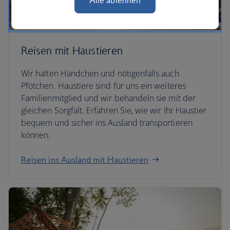
Alle ablehnen
Reisen mit Haustieren
Wir halten Händchen und nötigenfalls auch
Pfötchen. Haustiere sind für uns ein weiteres
Familienmitglied und wir behandeln sie mit der
gleichen Sorgfalt. Erfahren Sie, wie wir Ihr Haustier
bequem und sicher ins Ausland transportieren
können.
Reisen ins Ausland mit Haustieren