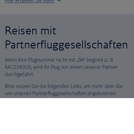
Hier erfahren Sie mehr
Reisen mit
Partnerfluggesellschaften
Wenn Ihre Flugnummer nicht mit „BA“ beginnt (z. B.
AA123456X), wird Ihr Flug von einem unserer Partner
durchgeführt.
Bitte nutzen Sie die folgenden Links, um mehr über die
von unseren Partnerfluggesellschaften angebotenen
Dienstleistungen zu erfahren:
American Airlines
Finnair
Iberia