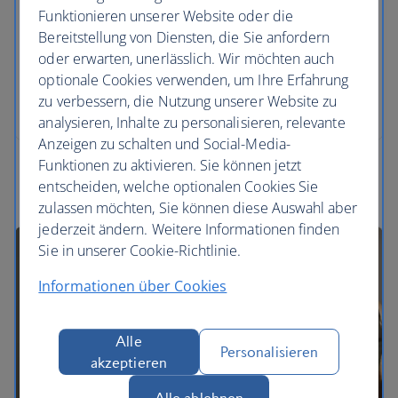
Wir sind hier, um unerschrockenen Abenteurern
Funktionieren unserer Website oder die
bei ihren Alleinreisen zu helfen und junge
Bereitstellung von Diensten, die Sie anfordern
Reisende auf ihrer ersten Reise zu unterstützen,
oder erwarten, unerlässlich. Wir möchten auch
damit Sie sie voller Zuversicht abgeben können.
optionale Cookies verwenden, um Ihre Erfahrung
zu verbessern, die Nutzung unserer Website zu
Tipps für junge Reisende
analysieren, Inhalte zu personalisieren, relevante
Anzeigen zu schalten und Social-Media-
Funktionen zu aktivieren. Sie können jetzt
entscheiden, welche optionalen Cookies Sie
zulassen möchten, Sie können diese Auswahl aber
jederzeit ändern. Weitere Informationen finden
Sie in unserer Cookie-Richtlinie.
Informationen über Cookies
Alle
Personalisieren
akzeptieren