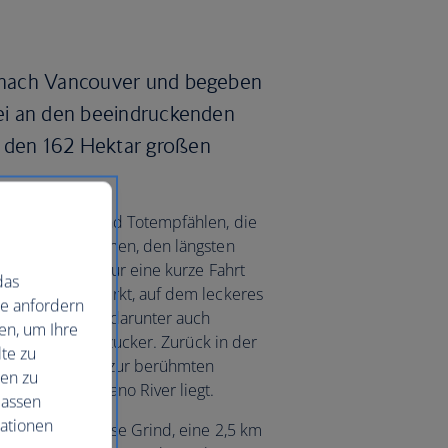
ys nach Vancouver und begeben
rbei an den beeindruckenden
e den 162 Hektar großen
en Douglasien und Totempfählen, die
l des Parks säumen, den längsten
rt aus ist es nur eine kurze Fahrt
das
 überdachten Markt, auf dem leckeres
ie anfordern
erkauft werden, darunter auch
en, um Ihre
r Donut mit Zimtzucker. Zurück in der
te zu
m Canada Place zur berühmten
nen zu
über dem Capilano River liegt.
lassen
mationen
wo Sie den Grouse Grind, eine 2,5 km