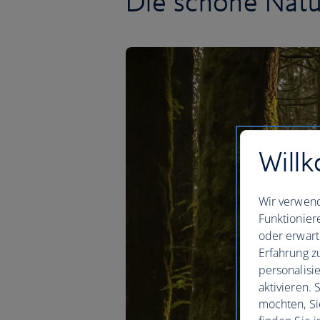
Die schöne Nat
Willk
Wir verwend
Funktionier
oder erwart
Erfahrung z
personalisi
aktivieren.
möchten, Si