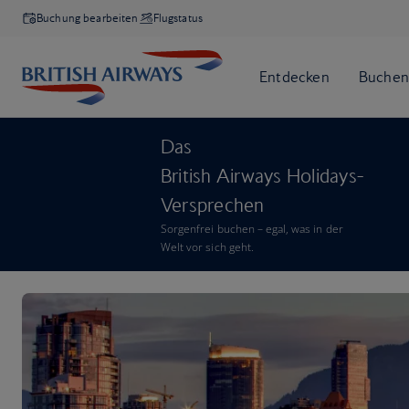
Buchung bearbeiten
Flugstatus
Das
British Airways Holidays-
Versprechen
Sorgenfrei buchen – egal, was in der
Welt vor sich geht.