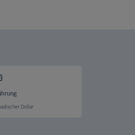
hrung
adischer Dollar