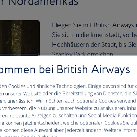
ur Nordamerikas
Fliegen Sie mit British Airwa
Sie sich in die Innenstadt, vo
Hochhäusern der Stadt, bis Si
Stanley Park erreichen.
ommen bei British Airways
Radeln Sie vorbei an Zedern, mächtig
die berühmte, über 8 km lange Seawal
durchgängigen Uferweg der Welt. Von do
en Cookies und ähnliche Technologien. Einige davon sind für 
nach Granville Island mit dem großen
en unserer Website oder die Bereitstellung von Diensten, die S
Streetfood und lokale Köstlichkeiten v
en, unerlässlich. Wir möchten auch optionale Cookies verwend
Biberschwänze – ein flacher, frittierte
u verbessern, die Nutzung unserer Website zu analysieren, Inhal
Innenstadt fahren Sie mit dem Bus vo
eren, relevante Anzeigen zu schalten und Social-Media-Funktio
Capilano Suspension Bridge, die 70 m 
 Sie können jetzt entscheiden, welche optionalen Cookies Sie zu
e können diese Auswahl aber jederzeit ändern. Weitere Infor
Der nächste Ort ist Grouse Mountain, 