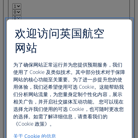
欢迎访问英国航空
您的搜索结果将以英文显示
网站
入住一间酒店
入住多间酒店
目的地
为了确保网站正常运行并为您提供预期服务，我们
使用了 Cookie 及类似技术。其中部分技术对于保障
办理登机手续
退房
网站的核心功能至关重要。为了进一步提升您的使
入住天数
用体验，我们还希望使用可选 Cookie。这能帮助我
们分析网站流量，为您量身定制个性化内容，展示
您的搜索结果将以英文显示
相关广告，并开启社交媒体互动功能。 您可以现在
选择允许我们使用的可选 Cookie，也可随时更改您
One car rental
Multiple car rentals
的选择。如需了解详细信息，请查看我们的
《Cookie 政策》。
提车目的地
关于 Cookie 的信息