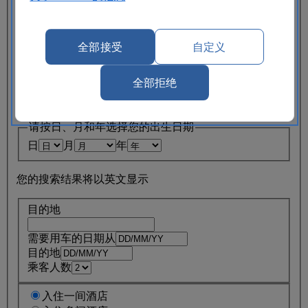
返回不同的地点
提车
领取时间（小时）
领取时间（分钟）
全部接受
自定义
还车
托运时间（小时）
托运时间（分钟）
全部拒绝
主要驾驶员年龄在 30 到 70 周岁之间
出生日期
请按日、月和年选择您的出生日期
日
月
年
您的搜索结果将以英文显示
目的地
需要用车的日期从
目的地
乘客人数
入住一间酒店