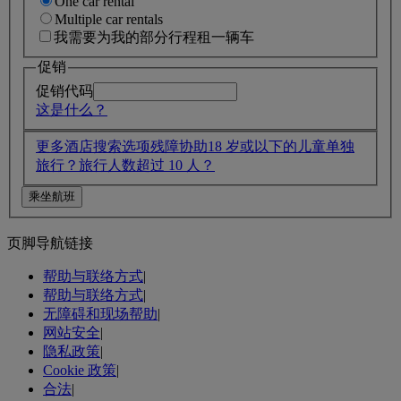
One car rental
Multiple car rentals
我需要为我的部分行程租一辆车
促销
促销代码
这是什么？
更多酒店搜索选项
残障协助
18 岁或以下的儿童单独
旅行？
旅行人数超过 10 人？
页脚导航链接
帮助与联络方式
|
帮助与联络方式
|
无障碍和现场帮助
|
网站安全
|
隐私政策
|
Cookie 政策
|
合法
|