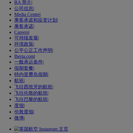
BA 简介
|
公司信息
|
Media Centre
|
乘客承诺和应变计划
|
乘客承诺
|
Careers
|
可持续发展
|
环境政策
|
公平公正工作声明
|
Iberia.com
|
一般承运条件
|
假期套餐
|
特内里费岛假期
|
航班
|
飞往西班牙的航班
|
飞往伦敦的航班
|
飞往巴黎的航班
|
度假
|
伦敦度假
|
微博
|