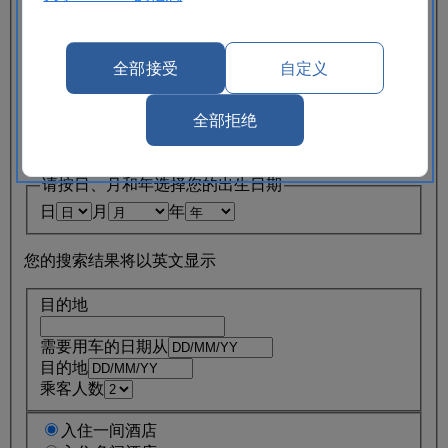
返回不同的地点
提车
领取时间（小时）
领取时间（分钟）
全部接受
自定义
还车
托运时间（小时）
托运时间（分钟）
全部拒绝
主要驾驶员年龄在 30 到 70 周岁之间
出生日期
请按日、月和年选择您的出生日期
日
月
年
您的搜索结果将以英文显示
目的地
需要用车的日期从
目的地
乘客人数
入住一间酒店