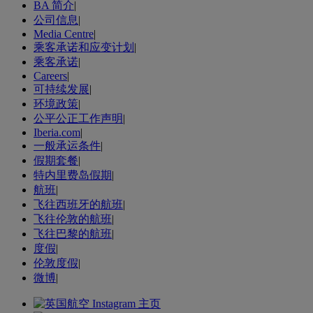
BA 简介
|
公司信息
|
Media Centre
|
乘客承诺和应变计划
|
乘客承诺
|
Careers
|
可持续发展
|
环境政策
|
公平公正工作声明
|
Iberia.com
|
一般承运条件
|
假期套餐
|
特内里费岛假期
|
航班
|
飞往西班牙的航班
|
飞往伦敦的航班
|
飞往巴黎的航班
|
度假
|
伦敦度假
|
微博
|