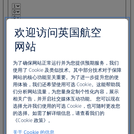
欢迎访问英国航空
您的搜索结果将以英文显示
网站
入住一间酒店
入住多间酒店
目的地
为了确保网站正常运行并为您提供预期服务，我们
使用了 Cookie 及类似技术。其中部分技术对于保障
办理登机手续
退房
网站的核心功能至关重要。为了进一步提升您的使
入住天数
用体验，我们还希望使用可选 Cookie。这能帮助我
们分析网站流量，为您量身定制个性化内容，展示
您的搜索结果将以英文显示
相关广告，并开启社交媒体互动功能。 您可以现在
选择允许我们使用的可选 Cookie，也可随时更改您
One car rental
Multiple car rentals
的选择。如需了解详细信息，请查看我们的
《Cookie 政策》。
提车目的地
关于 Cookie 的信息