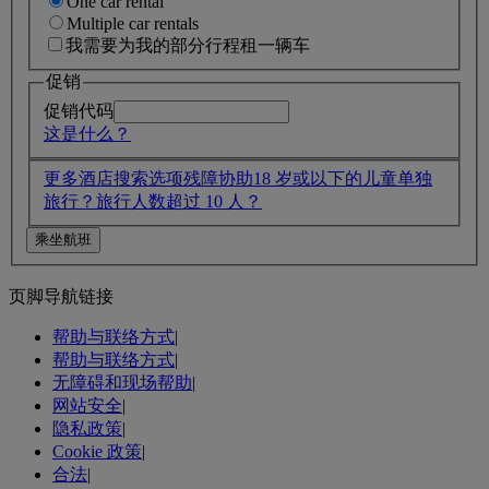
One car rental
Multiple car rentals
我需要为我的部分行程租一辆车
促销
促销代码
这是什么？
更多酒店搜索选项
残障协助
18 岁或以下的儿童单独
旅行？
旅行人数超过 10 人？
页脚导航链接
帮助与联络方式
|
帮助与联络方式
|
无障碍和现场帮助
|
网站安全
|
隐私政策
|
Cookie 政策
|
合法
|