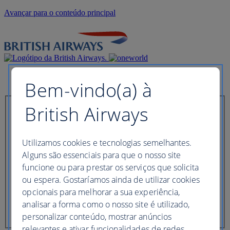
Avançar para o conteúdo principal
Bem-vindo(a) à
British Airways
Faça agora o check-in
Utilizamos cookies e tecnologias semelhantes.
Referência de reserva
Alguns são essenciais para que o nosso site
funcione ou para prestar os serviços que solicita
ou espera. Gostaríamos ainda de utilizar cookies
opcionais para melhorar a sua experiência,
Sobrenome do passageiro
analisar a forma como o nosso site é utilizado,
personalizar conteúdo, mostrar anúncios
relevantes e ativar funcionalidades de redes