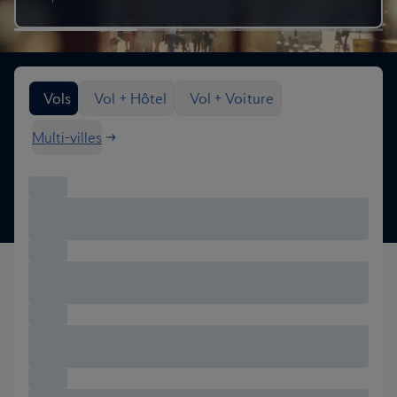
Rechercher des options de vol
Vols
Vol + Hôtel
Vol + Voiture
Multi-villes