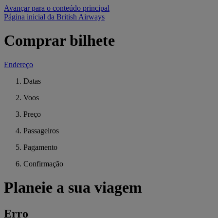
Avançar para o conteúdo principal
Página inicial da British Airways
Comprar bilhete
Endereço
Datas
Voos
Preço
Passageiros
Pagamento
Confirmação
Planeie a sua viagem
Erro