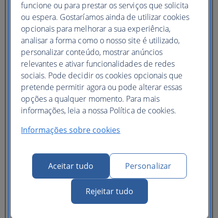
funcione ou para prestar os serviços que solicita
Preço mais baixo
ou espera. Gostaríamos ainda de utilizar cookies
Bilhete
flexível
(Classe executiva no RU)
opcionais para melhorar a sua experiência,
analisar a forma como o nosso site é utilizado,
personalizar conteúdo, mostrar anúncios
Adultos
(16+)
relevantes e ativar funcionalidades de redes
Jovens adultos
sociais. Pode decidir os cookies opcionais que
(12-15)
pretende permitir agora ou pode alterar essas
Crianças
(2-11)
opções a qualquer momento. Para mais
Bebés
informações, leia a nossa Política de cookies.
(menos de 2 anos)
Informações sobre cookies
Aceitar tudo
Personalizar
Um hotel
Rejeitar tudo
Diversos hotéis
Necessito de um hotel para parte da minha viagem