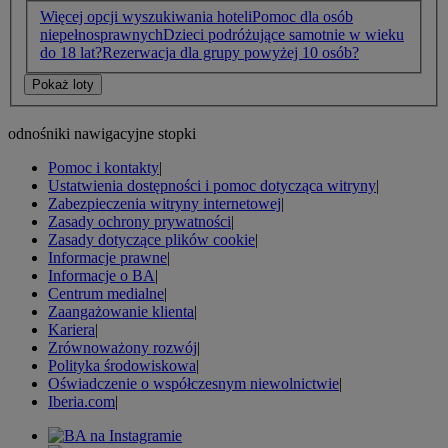
Więcej opcji wyszukiwania hoteli
Pomoc dla osób
niepełnosprawnych
Dzieci podróżujące samotnie w wieku
do 18 lat?
Rezerwacja dla grupy powyżej 10 osób?
odnośniki nawigacyjne stopki
Pomoc i kontakty
|
Ustatwienia dostępności i pomoc dotycząca witryny
|
Zabezpieczenia witryny internetowej
|
Zasady ochrony prywatności
|
Zasady dotyczące plików cookie
|
Informacje prawne
|
Informacje o BA
|
Centrum medialne
|
Zaangażowanie klienta
|
Kariera
|
Zrównoważony rozwój
|
Polityka środowiskowa
|
Oświadczenie o współczesnym niewolnictwie
|
Iberia.com
|