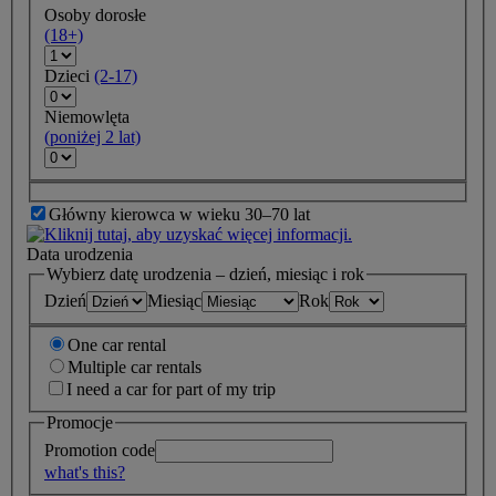
Osoby dorosłe
(18+)
Dzieci
(2-17)
Niemowlęta
(poniżej 2 lat)
Główny kierowca w wieku 30–70 lat
Data urodzenia
Wybierz datę urodzenia – dzień, miesiąc i rok
Dzień
Miesiąc
Rok
One car rental
Multiple car rentals
I need a car for part of my trip
Promocje
Promotion code
what's this?