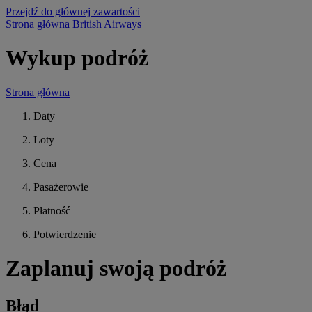
Przejdź do głównej zawartości
Strona główna British Airways
Wykup podróż
Strona główna
Daty
Loty
Cena
Pasażerowie
Płatność
Potwierdzenie
Zaplanuj swoją podróż
Błąd