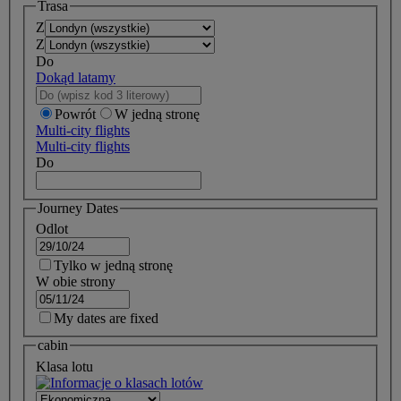
Trasa
Z
Z
Do
Dokąd latamy
Powrót
W jedną stronę
Multi-city flights
Multi-city flights
Do
Journey Dates
Odlot
Tylko w jedną stronę
W obie strony
My dates are fixed
cabin
Klasa lotu