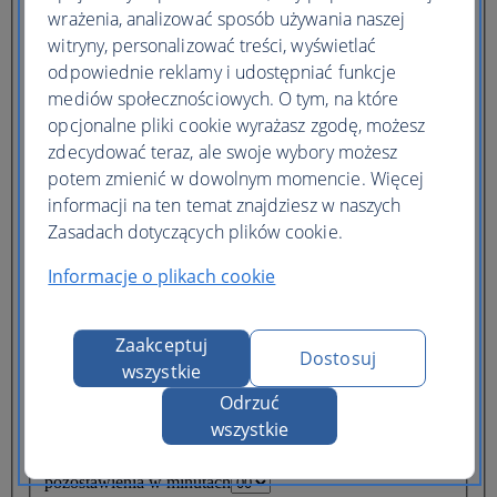
wrażenia, analizować sposób używania naszej
Jeden hotel
Wiele hoteli
witryny, personalizować treści, wyświetlać
Miejsce docelowe
odpowiednie reklamy i udostępniać funkcje
mediów społecznościowych. O tym, na które
Odpraw się
Wymeldowanie
opcjonalne pliki cookie wyrażasz zgodę, możesz
Liczba nocy
zdecydować teraz, ale swoje wybory możesz
potem zmienić w dowolnym momencie. Więcej
Wyniki wyszukiwania zostaną wyświetlone w języku
informacji na ten temat znajdziesz w naszych
angielskim
Zasadach dotyczących plików cookie.
One car rental
Multiple car rentals
Informacje o plikach cookie
Miejsce odbioru
Zaakceptuj
Powrót do innego miasta
Dostosuj
wszystkie
Odbiór
Czas odbioru w godzinach
Czas odbioru w minutach
Odrzuć
wszystkie
Odstawienie
Czas pozostawienia w godzinach
Czas
pozostawienia w minutach