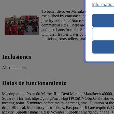
Informatio
To better discover Marrakesh, enter an intrica
established by craftsmen, according to a stru
jewelry and more! Some souks of note includ
commercial site). There are also a few apothe
and merchants from the Sous region, the High 
with their leather water bottles and metal d
musicians, story tellers, snake charmers and
Inclusiones
Afternoon tour.
Datos de funcionamiento
Meeting point: Poste du Maroc. Rue Beni Marine, Marrakech 40000, Mo
Square). This link https://goo.gl/maps/hgtTPC6jCVQSm6FK8 shows the 
meeting point 15 minutes before the tour starting time. Duration of th
drop-off, meal. Mandatory instructions: Passport or ID are required
activity. Supplier name: Utess Voyages. Supplier emergency phone: 