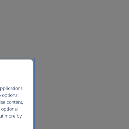
pplications
e optional
ise content,
 optional
out more by