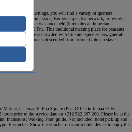
he sun by slatted awnings, you will find a variety of quarters
 spices, clothes, wool, skins, Berber carpet, leatherwork, ironwork,
here a slave market was once held (it remains an important
ill visit Djemaa El Fna. This traditional meeting place for peasants
 this large square is crowded with fruit and spice sellers, guerrab
ns come the Gnaoua dancers descended from former Guinean slaves,
i Marine, in Jemaa El Fna Square (Post Office in Jemaa El Fna
ours prior to the service date on +212 522 367 200. Please be at the
oint. Inclusions: Walking Tour, guide. Not included: hotel pick-up and
type: E-voucher. Show the voucher on your mobile device to enjoy the