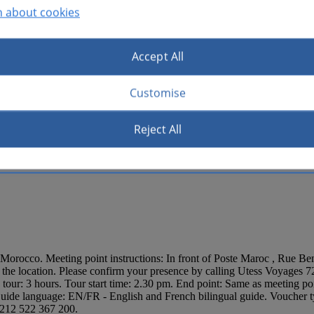
n about cookies
te maze of the narrow streets in the world of the souks. Protected from t
ctured system of corporation. There are souks of basketwork, dried fruit,
Accept All
e the Rue du Souk Smarine which leads into the Place rahba Kedima, w
cary shops here and there. There will be time for bargaining! Next we w
atlas and the South, has become the heart of Marrakech. In the mornings
Customise
rinking cups, basket sellers, ironmongers and barbers. In the afternoo
 entertainers with performing monkeys!
Reject All
rocco. Meeting point instructions: In front of Poste Maroc , Rue Ben
location. Please confirm your presence by calling Utess Voyages 72 h
e tour: 3 hours. Tour start time: 2.30 pm. End point: Same as meeting p
. Guide language: EN/FR - English and French bilingual guide. Voucher 
+212 522 367 200.