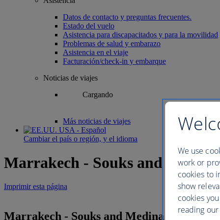
Asistencia
Datos de contacto y preguntas frecuentes.
Estado del vuelo
Asistencia para discapacitados y para la movilidad
Problemas de salud y embarazo
Asistencia en el viaje
Facturación/check-in y embarque
Noticias de viajes
Cargando
Welc
Más noticias de viajes
USA - Español
Cambiar el país o región, y el idioma
We use cook
Marrakech - Souks and Medina
work or prov
cookies to i
show releva
Imprimir esta página
cookies you
reading our 
Marrakech - Souks and Medina Tour