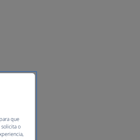
 para que
solicita o
xperiencia,