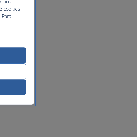
uncios
ué cookies
 Para