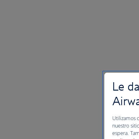
Le da
Airw
Utilizamos c
nuestro siti
espera. Tam