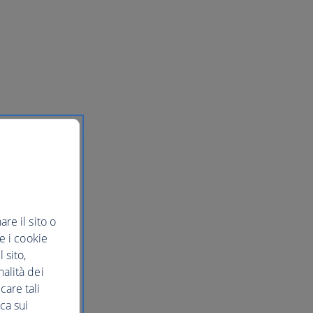
re il sito o
re i cookie
 sito,
nalità dei
care tali
ca sui