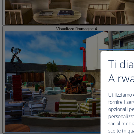
Visualizza l'immagine 4
Ti di
Airw
Utilizziamo 
fornire i se
opzionali pe
personalizza
social media
scelte in qu