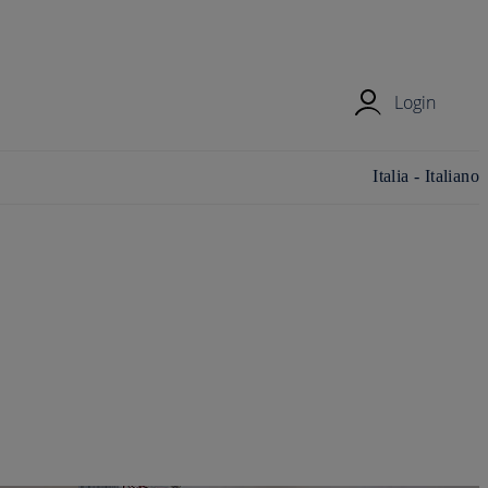
Login
Cambia
Italia - Italiano
paese/area
geografica