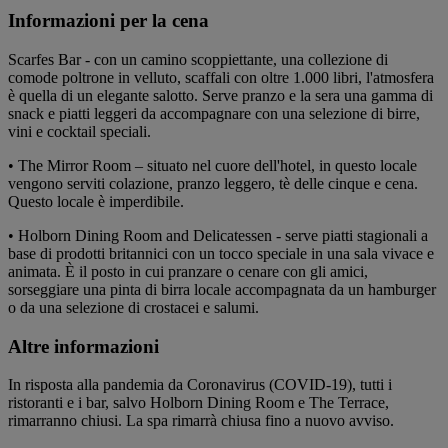
Informazioni per la cena
Scarfes Bar - con un camino scoppiettante, una collezione di
comode poltrone in velluto, scaffali con oltre 1.000 libri, l'atmosfera
è quella di un elegante salotto. Serve pranzo e la sera una gamma di
snack e piatti leggeri da accompagnare con una selezione di birre,
vini e cocktail speciali.
• The Mirror Room – situato nel cuore dell'hotel, in questo locale
vengono serviti colazione, pranzo leggero, tè delle cinque e cena.
Questo locale è imperdibile.
• Holborn Dining Room and Delicatessen - serve piatti stagionali a
base di prodotti britannici con un tocco speciale in una sala vivace e
animata. È il posto in cui pranzare o cenare con gli amici,
sorseggiare una pinta di birra locale accompagnata da un hamburger
o da una selezione di crostacei e salumi.
Altre informazioni
In risposta alla pandemia da Coronavirus (COVID-19), tutti i
ristoranti e i bar, salvo Holborn Dining Room e The Terrace,
rimarranno chiusi. La spa rimarrà chiusa fino a nuovo avviso.