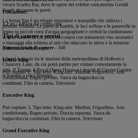
vivace Scarfes Bar, dove le opere del celebre caricaturista Gerald
Scarfe decorano le pareti.
Ubicazione:
La Sense Spa è un rifugio ristoratore e tranquillo che utilizza i
1.2
mi /
2.0
km dal centro città
prodotti Sodashi. Le pareti in bambù, le luci soffuse e le passerelle in
legno su piccoli corsi d'acqua gorgoglianti e ciottoli la condurranno
Tipi di camere e servizi
in sette camere in cui potrà coccolarsi con trattamenti viso aromatici
o massaggi alla schiena al sale che riducono lo stress e la tensione
Numero totale di camere -
308
della mente e del corpo.
L'hotel è situato tra le stazioni della metropolitana di Holborn e
Deluxe King
Chancery Lane, da cui potrà partire per visitare comodamente la
città. Il Tamigi, il Royal Opera House e i negozi di Covent Garden
Può ospitare 2, Tipo letto: King-size Minibar, Frigorifero, Aria
si trovano a poca distanza.
condizionata, Bagno privato, Vasca da bagno/doccia
combinati, Film in camera, Televisore
Executive King
Può ospitare 3, Tipo letto: King-size Minibar, Frigorifero, Aria
condizionata, Bagno privato, Doccia separata, Vasca da
bagno/doccia combinati, Film in camera, Televisore
Grand Executive King