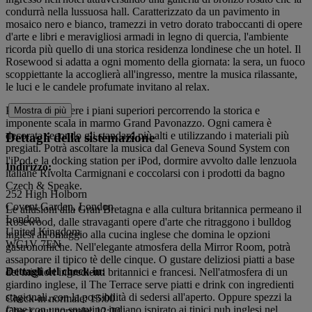
condurrà nella lussuosa hall. Caratterizzato da un pavimento in
mosaico nero e bianco, tramezzi in vetro dorato traboccanti di opere
d'arte e libri e meravigliosi armadi in legno di quercia, l'ambiente
ricorda più quello di una storica residenza londinese che un hotel. Il
Rosewood si adatta a ogni momento della giornata: la sera, un fuoco
scoppiettante la accoglierà all'ingresso, mentre la musica rilassante,
le luci e le candele profumate invitano al relax.
Potrà raggiungere i piani superiori percorrendo la storica e
Mostra di più
imponente scala in marmo Grand Pavonazzo. Ogni camera è
decorata secondo gli standard più alti e utilizzando i materiali più
Dettagli della sistemazione
pregiati. Potrà ascoltare la musica dal Geneva Sound System con
l'iPod e la docking station per iPod, dormire avvolto dalle lenzuola
Indirizzo:
italiane Rivolta Carmignani e coccolarsi con i prodotti da bagno
Czech & Speake.
252 High Holborn
Covent Garden, London
Le allusioni alla Gran Bretagna e alla cultura britannica permeano il
London
Rosewood, dalle stravaganti opere d'arte che ritraggono i bulldog
United Kingdom
inglesi all'omaggio alla cucina inglese che domina le opzioni
WC1V 7EN
gastronomiche. Nell'elegante atmosfera della Mirror Room, potrà
assaporare il tipico tè delle cinque. O gustare deliziosi piatti a base
Dettagli del check-in:
dei migliori ingredienti britannici e francesi. Nell'atmosfera di un
giardino inglese, il The Terrace serve piatti e drink con ingredienti
stagionali, con la possibilità di sedersi all'aperto. Oppure spezzi la
Check-in normale: 15:00
fame con uno spuntino indiano ispirato ai tipici pub inglesi nel
Check-out normale: 12:00