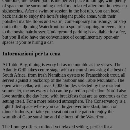
Outdoors, the heated pool is the perfect place to lounge, with plenty
of space on the surrounding deck for a relaxed afternoon in between
sightseeing. After a swim or session in the hot tub, you can head
back inside to enjoy the hotel’s elegant public areas, with their
polished marble floors and warm, contemporary furnishings, or step
out to the adjoining Waterfront for a spot of shopping or even a trip
to the onsite hairdresser. Underground parking is available for a fee,
but you’ll also have the convenience of complimentary open-air
spaces if you’re hiring a car.
Informazioni per la cena
At Table Bay, dining is every bit as memorable as the views. The
Atlantic Grill takes centre stage with a menu showcasing the best of
South Africa, from fresh Namibian oysters to Franschhoek trout, all
served against a backdrop of the harbour and Table Mountain. The
open wine cellar, with over 6,000 bottles selected by the resident
sommelier, means every dish can be paired to perfection. You’ll also
love starting the day here, with breakfasts that are as generous as the
setting itself. For a more relaxed atmosphere, The Conservatory is a
light-filled space where you can linger over breakfast, lunch or
dinner indoors, or take your seat out on the patio to enjoy the
warmth of Cape sunshine and the buzz of the Waterfront.
The Lounge offers a refined yet relaxed setting, perfect for a