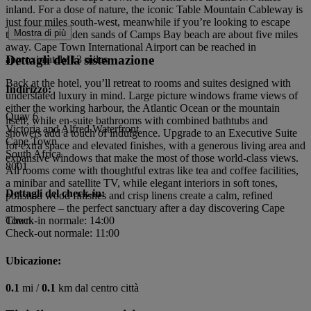
inland. For a dose of nature, the iconic Table Mountain Cableway is
just four miles south-west, meanwhile if you’re looking to escape
Mostra di più
the city, the golden sands of Camps Bay beach are about five miles
away. Cape Town International Airport can be reached in
Dettagli della sistemazione
approximately 13 miles.
Back at the hotel, you’ll retreat to rooms and suites designed with
Indirizzo:
understated luxury in mind. Large picture windows frame views of
either the working harbour, the Atlantic Ocean or the mountain
Quay 6
itself, while en-suite bathrooms with combined bathtubs and
Victoria and Alfred Waterfront
showers add a touch of indulgence. Upgrade to an Executive Suite
Cape Town
for extra space and elevated finishes, with a generous living area and
South Africa
expansive windows that make the most of those world-class views.
8001
All rooms come with thoughtful extras like tea and coffee facilities,
a minibar and satellite TV, while elegant interiors in soft tones,
Dettagli del check-in:
polished wood finishes and crisp linens create a calm, refined
atmosphere – the perfect sanctuary after a day discovering Cape
Town.
Check-in normale: 14:00
Check-out normale: 11:00
Ubicazione:
0.1
mi /
0.1
km dal centro città