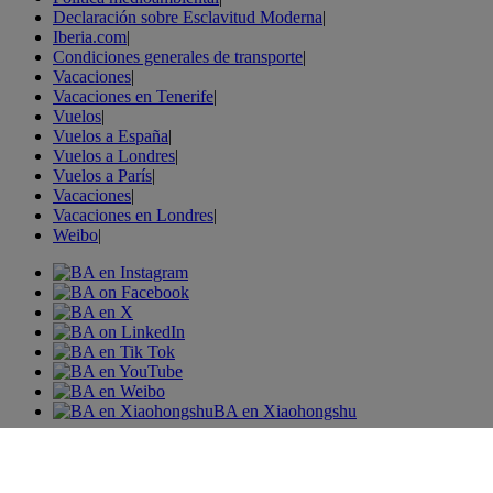
Declaración sobre Esclavitud Moderna
|
Iberia.com
|
Condiciones generales de transporte
|
Vacaciones
|
Vacaciones en Tenerife
|
Vuelos
|
Vuelos a España
|
Vuelos a Londres
|
Vuelos a París
|
Vacaciones
|
Vacaciones en Londres
|
Weibo
|
BA en Xiaohongshu
© British Airways. Todos los derechos reservados.