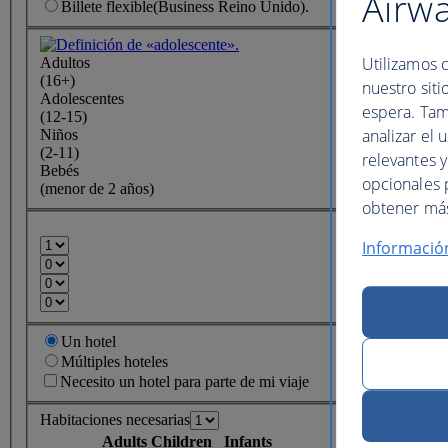
Airw
Billete
flexible
(Business Reino Unido).
Utilizamos c
Adultos
(16+)
nuestro siti
Adolescentes
espera. Tam
(12-15)
analizar el 
Niños
(2-11)
relevantes 
Bebés
opcionales 
(menor de 2 años)
obtener más 
Informació
Un hotel
Múltiples hoteles
Necesito un hotel para parte de mi viaje
Habitaciones necesarias
Adults
Children
Infants