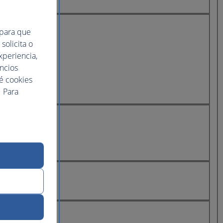
 para que
solicita o
xperiencia,
uncios
ué cookies
 Para