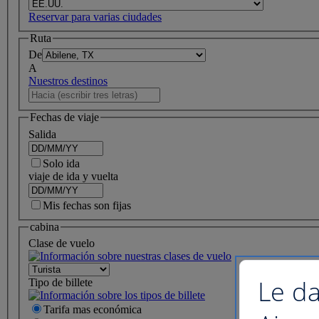
Reservar para varias ciudades
Ruta
De
A
Nuestros destinos
Fechas de viaje
Salida
Solo ida
viaje de ida y vuelta
Mis fechas son fijas
cabina
Clase de vuelo
Le da
Tipo de billete
Tarifa mas económica