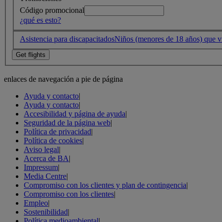
Código promocional
¿qué es esto?
Asistencia para discapacitados
Niños (menores de 18 años) que vi
enlaces de navegación a pie de página
Ayuda y contacto
|
Ayuda y contacto
|
Accesibilidad y página de ayuda
|
Seguridad de la página web
|
Política de privacidad
|
Política de cookies
|
Aviso legal
|
Acerca de BA
|
Impressum
|
Media Centre
|
Compromiso con los clientes y plan de contingencia
|
Compromiso con los clientes
|
Empleo
|
Sostenibilidad
|
Política medioambiental
|