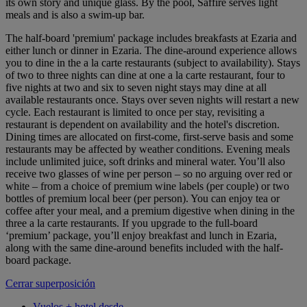
its own story and unique glass. By the pool, Saffire serves light
meals and is also a swim-up bar.
The half-board 'premium' package includes breakfasts at Ezaria and
either lunch or dinner in Ezaria. The dine-around experience allows
you to dine in the a la carte restaurants (subject to availability). Stays
of two to three nights can dine at one a la carte restaurant, four to
five nights at two and six to seven night stays may dine at all
available restaurants once. Stays over seven nights will restart a new
cycle. Each restaurant is limited to once per stay, revisiting a
restaurant is dependent on availability and the hotel's discretion.
Dining times are allocated on first-come, first-serve basis and some
restaurants may be affected by weather conditions. Evening meals
include unlimited juice, soft drinks and mineral water. You’ll also
receive two glasses of wine per person – so no arguing over red or
white – from a choice of premium wine labels (per couple) or two
bottles of premium local beer (per person). You can enjoy tea or
coffee after your meal, and a premium digestive when dining in the
three a la carte restaurants. If you upgrade to the full-board
‘premium’ package, you’ll enjoy breakfast and lunch in Ezaria,
along with the same dine-around benefits included with the half-
board package.
Cerrar superposición
Vuelos + hotel desde