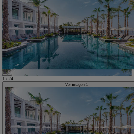
1
/
24
Ver imagen 1