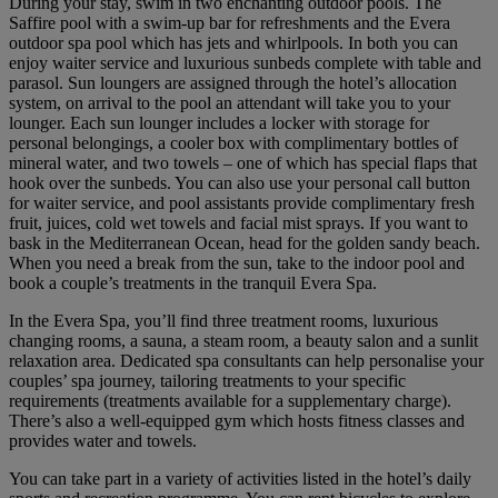
During your stay, swim in two enchanting outdoor pools. The
Saffire pool with a swim-up bar for refreshments and the Evera
outdoor spa pool which has jets and whirlpools. In both you can
enjoy waiter service and luxurious sunbeds complete with table and
parasol. Sun loungers are assigned through the hotel’s allocation
system, on arrival to the pool an attendant will take you to your
lounger. Each sun lounger includes a locker with storage for
personal belongings, a cooler box with complimentary bottles of
mineral water, and two towels – one of which has special flaps that
hook over the sunbeds. You can also use your personal call button
for waiter service, and pool assistants provide complimentary fresh
fruit, juices, cold wet towels and facial mist sprays. If you want to
bask in the Mediterranean Ocean, head for the golden sandy beach.
When you need a break from the sun, take to the indoor pool and
book a couple’s treatments in the tranquil Evera Spa.
In the Evera Spa, you’ll find three treatment rooms, luxurious
changing rooms, a sauna, a steam room, a beauty salon and a sunlit
relaxation area. Dedicated spa consultants can help personalise your
couples’ spa journey, tailoring treatments to your specific
requirements (treatments available for a supplementary charge).
There’s also a well-equipped gym which hosts fitness classes and
provides water and towels.
You can take part in a variety of activities listed in the hotel’s daily