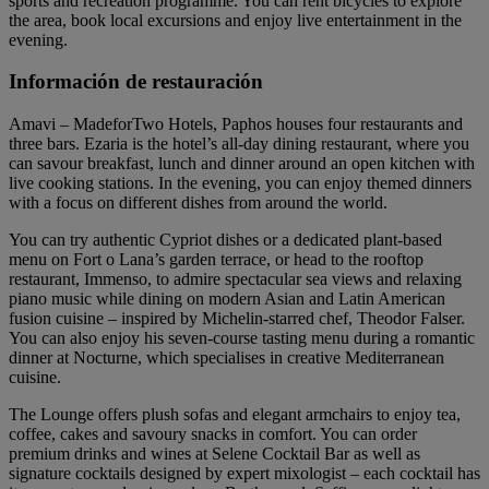
sports and recreation programme. You can rent bicycles to explore
the area, book local excursions and enjoy live entertainment in the
evening.
Información de restauración
Amavi – MadeforTwo Hotels, Paphos houses four restaurants and
three bars. Ezaria is the hotel’s all-day dining restaurant, where you
can savour breakfast, lunch and dinner around an open kitchen with
live cooking stations. In the evening, you can enjoy themed dinners
with a focus on different dishes from around the world.
You can try authentic Cypriot dishes or a dedicated plant-based
menu on Fort o Lana’s garden terrace, or head to the rooftop
restaurant, Immenso, to admire spectacular sea views and relaxing
piano music while dining on modern Asian and Latin American
fusion cuisine – inspired by Michelin-starred chef, Theodor Falser.
You can also enjoy his seven-course tasting menu during a romantic
dinner at Nocturne, which specialises in creative Mediterranean
cuisine.
The Lounge offers plush sofas and elegant armchairs to enjoy tea,
coffee, cakes and savoury snacks in comfort. You can order
premium drinks and wines at Selene Cocktail Bar as well as
signature cocktails designed by expert mixologist – each cocktail has