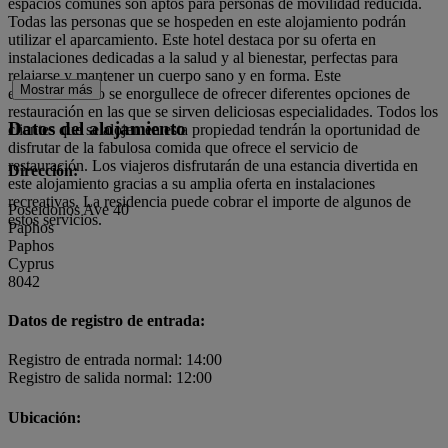
espacios comunes son aptos para personas de movilidad reducida.
Todas las personas que se hospeden en este alojamiento podrán
utilizar el aparcamiento. Este hotel destaca por su oferta en
instalaciones dedicadas a la salud y al bienestar, perfectas para
relajarse y mantener un cuerpo sano y en forma. Este
Mostrar más
establecimiento se enorgullece de ofrecer diferentes opciones de
restauración en las que se sirven deliciosas especialidades. Todos los
Datos del alojamiento
clientes que se alojen en esta propiedad tendrán la oportunidad de
disfrutar de la fabulosa comida que ofrece el servicio de
restauración. Los viajeros disfrutarán de una estancia divertida en
Dirección:
este alojamiento gracias a su amplia oferta en instalaciones
recreativas. La residencia puede cobrar el importe de algunos de
Poseidonos Ave 40
estos servicios.
Paphos
Paphos
Cyprus
8042
Datos de registro de entrada:
Registro de entrada normal: 14:00
Registro de salida normal: 12:00
Ubicación: