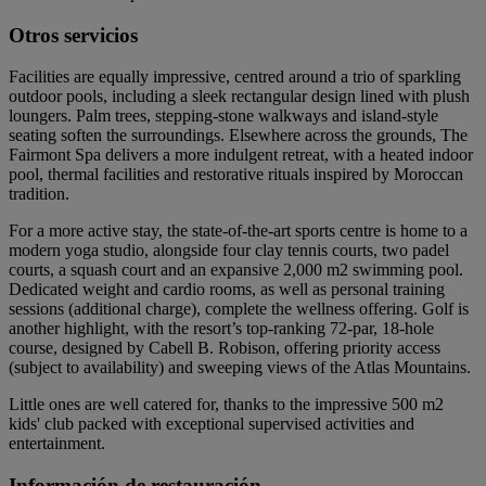
Otros servicios
Facilities are equally impressive, centred around a trio of sparkling
outdoor pools, including a sleek rectangular design lined with plush
loungers. Palm trees, stepping-stone walkways and island-style
seating soften the surroundings. Elsewhere across the grounds, The
Fairmont Spa delivers a more indulgent retreat, with a heated indoor
pool, thermal facilities and restorative rituals inspired by Moroccan
tradition.
For a more active stay, the state-of-the-art sports centre is home to a
modern yoga studio, alongside four clay tennis courts, two padel
courts, a squash court and an expansive 2,000 m2 swimming pool.
Dedicated weight and cardio rooms, as well as personal training
sessions (additional charge), complete the wellness offering. Golf is
another highlight, with the resort’s top-ranking 72-par, 18-hole
course, designed by Cabell B. Robison, offering priority access
(subject to availability) and sweeping views of the Atlas Mountains.
Little ones are well catered for, thanks to the impressive 500 m2
kids' club packed with exceptional supervised activities and
entertainment.
Información de restauración