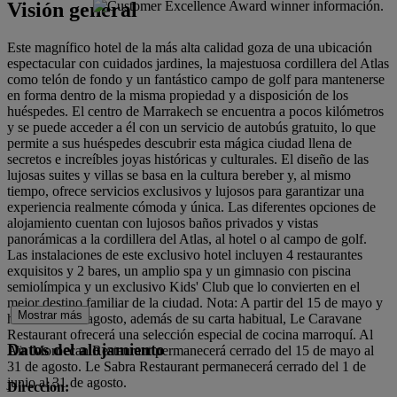
Visión general
Este magnífico hotel de la más alta calidad goza de una ubicación
espectacular con cuidados jardines, la majestuosa cordillera del Atlas
como telón de fondo y un fantástico campo de golf para mantenerse
en forma dentro de la misma propiedad y a disposición de los
huéspedes. El centro de Marrakech se encuentra a pocos kilómetros
y se puede acceder a él con un servicio de autobús gratuito, lo que
permite a sus huéspedes descubrir esta mágica ciudad llena de
secretos e increíbles joyas históricas y culturales. El diseño de las
lujosas suites y villas se basa en la cultura bereber y, al mismo
tiempo, ofrece servicios exclusivos y lujosos para garantizar una
experiencia realmente cómoda y única. Las diferentes opciones de
alojamiento cuentan con lujosos baños privados y vistas
panorámicas a la cordillera del Atlas, al hotel o al campo de golf.
Las instalaciones de este exclusivo hotel incluyen 4 restaurantes
exquisitos y 2 bares, un amplio spa y un gimnasio con piscina
semiolímpica y un exclusivo Kids' Club que lo convierten en el
mejor destino familiar de la ciudad. Nota: A partir del 15 de mayo y
Mostrar más
hasta el 31 de agosto, además de su carta habitual, Le Caravane
Restaurant ofrecerá una selección especial de cocina marroquí. Al
Datos del alojamiento
Aïn Moroccan Restaurant permanecerá cerrado del 15 de mayo al
31 de agosto. Le Sabra Restaurant permanecerá cerrado del 1 de
junio al 31 de agosto.
Dirección: