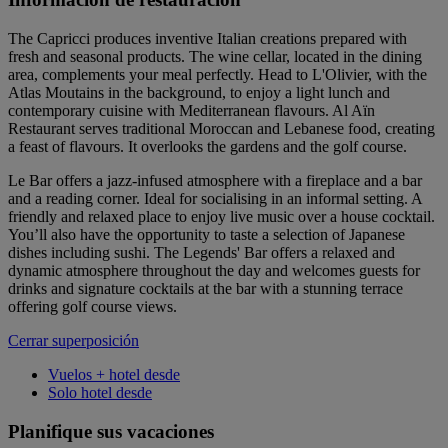
The Capricci produces inventive Italian creations prepared with
fresh and seasonal products. The wine cellar, located in the dining
area, complements your meal perfectly. Head to L'Olivier, with the
Atlas Moutains in the background, to enjoy a light lunch and
contemporary cuisine with Mediterranean flavours. Al Aïn
Restaurant serves traditional Moroccan and Lebanese food, creating
a feast of flavours. It overlooks the gardens and the golf course.
Le Bar offers a jazz-infused atmosphere with a fireplace and a bar
and a reading corner. Ideal for socialising in an informal setting. A
friendly and relaxed place to enjoy live music over a house cocktail.
You’ll also have the opportunity to taste a selection of Japanese
dishes including sushi. The Legends' Bar offers a relaxed and
dynamic atmosphere throughout the day and welcomes guests for
drinks and signature cocktails at the bar with a stunning terrace
offering golf course views.
Cerrar superposición
Vuelos + hotel desde
Solo hotel desde
Planifique sus vacaciones