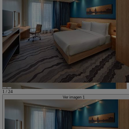
1
/
24
Ver imagen 1