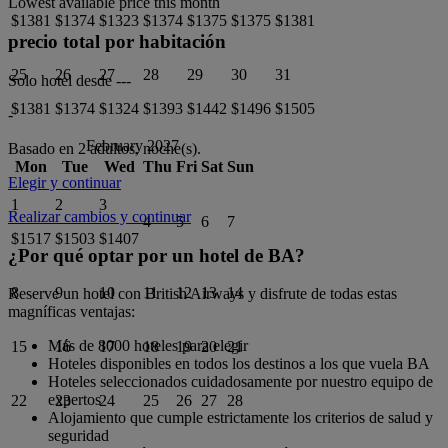
Lowest available price this month
$1381
$1374
$1323
$1374
$1375
$1375
$1381
precio total por habitación
25
26
27
28
29
30
31
Solo hotel desde
---
$1381
$1374
$1324
$1393
$1442
$1496
$1505
-
February 2027
Basado en 2 adultos,
noche(s).
Mon
Tue
Wed
Thu
Fri
Sat
Sun
Elegir y continuar
1
2
3
Realizar cambios y continuar
4
5
6
7
$1517
$1503
$1407
¿Por qué optar por un hotel de BA?
8
9
10
11
12
13
14
Reserve un hotel con British Airways y disfrute de todas estas
magníficas ventajas:
Más de 8000 hoteles para elegir
15
16
17
18
19
20
21
Hoteles disponibles en todos los destinos a los que vuela BA
Hoteles seleccionados cuidadosamente por nuestro equipo de
expertos
22
23
24
25
26
27
28
Alojamiento que cumple estrictamente los criterios de salud y
seguridad