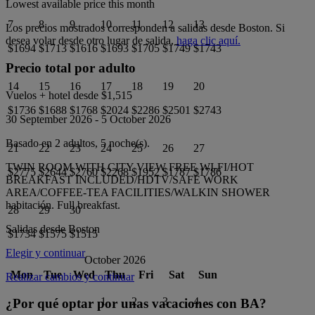
Lowest available price this month
7
8
9
10
11
12
13
Los precios mostrados corresponden a salidas desde
Boston
. Si
desea volar desde otro lugar de salida,
haga clic aquí.
$1694
$1713
$1616
$1693
$1705
$1749
$1743
Precio total por adulto
14
15
16
17
18
19
20
Vuelos + hotel desde
$1,515
$1736
$1688
$1768
$2024
$2286
$2501
$2743
30 September 2026
-
5 October 2026
Basado en 2 adultos,
5
noche(s).
21
22
23
24
25
26
27
TWIN ROOM WITH CITY VIEW FREE WI-FI/HOT
$2775
$2644
$2760
$2268
$1952
$1787
$1786
BREAKFAST INCLUDED/HDTV/SAFE WORK
AREA/COFFEE-TEA FACILITIES/WALKIN SHOWER
habitación.
Full breakfast
.
28
29
30
Salidas desde
Boston
$1734
$1575
$1515
Elegir y continuar
October 2026
Mon
Tue
Wed
Thu
Fri
Sat
Sun
Realizar cambios y continuar
1
2
3
4
¿Por qué optar por unas vacaciones con BA?