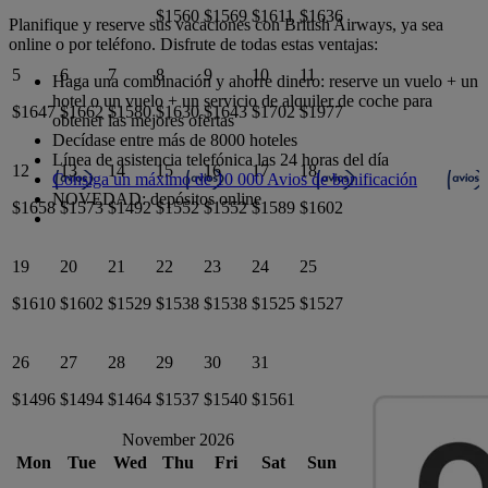
$1560
$1569
$1611
$1636
Planifique y reserve sus vacaciones con British Airways, ya sea
online o por teléfono. Disfrute de todas estas ventajas:
5
6
7
8
9
10
11
Haga una combinación y ahorre dinero: reserve un vuelo + un
hotel o un vuelo + un servicio de alquiler de coche para
$1647
$1662
$1580
$1630
$1643
$1702
$1977
obtener las mejores ofertas
Decídase entre más de 8000 hoteles
Línea de asistencia telefónica las 24 horas del día
12
13
14
15
16
17
18
Consiga un máximo de 10 000 Avios de bonificación
NOVEDAD: depósitos online
$1658
$1573
$1492
$1552
$1552
$1589
$1602
19
20
21
22
23
24
25
$1610
$1602
$1529
$1538
$1538
$1525
$1527
26
27
28
29
30
31
$1496
$1494
$1464
$1537
$1540
$1561
November 2026
Mon
Tue
Wed
Thu
Fri
Sat
Sun