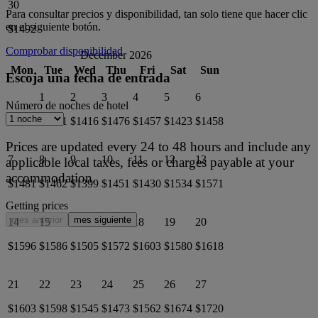
30
Para consultar precios y disponibilidad, tan solo tiene que hacer clic
en el siguiente botón.
$1492
Comprobar disponibilidad
December 2026
Mon
Tue
Wed
Thu
Fri
Sat
Sun
Escoja una fecha de entrada
1
2
3
4
5
6
Número de noches de hotel
$1471
$1416
$1476
$1457
$1423
$1458
Prices are updated every 24 to 48 hours and include any
7
8
9
10
11
12
13
applicable local taxes, fees or charges payable at your
accommodation.
$1481
$1462
$1399
$1451
$1430
$1534
$1571
Getting prices
mes anterior
mes siguiente
14
15
16
17
18
19
20
$1596
$1586
$1505
$1572
$1603
$1580
$1618
21
22
23
24
25
26
27
$1603
$1598
$1545
$1473
$1562
$1674
$1720