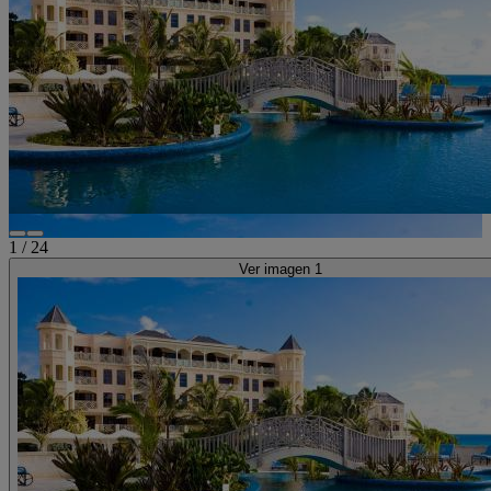
1
/
24
Ver imagen 1