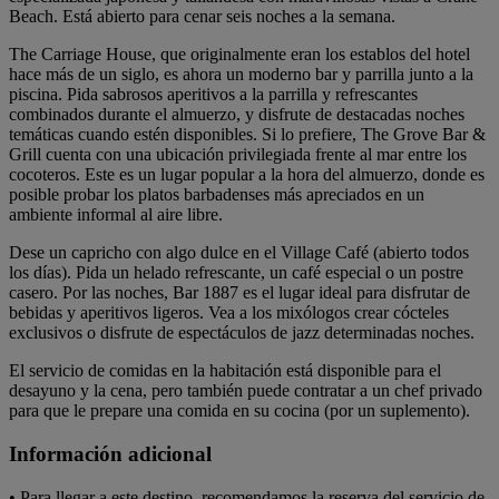
Beach. Está abierto para cenar seis noches a la semana.
The Carriage House, que originalmente eran los establos del hotel
hace más de un siglo, es ahora un moderno bar y parrilla junto a la
piscina. Pida sabrosos aperitivos a la parrilla y refrescantes
combinados durante el almuerzo, y disfrute de destacadas noches
temáticas cuando estén disponibles. Si lo prefiere, The Grove Bar &
Grill cuenta con una ubicación privilegiada frente al mar entre los
cocoteros. Este es un lugar popular a la hora del almuerzo, donde es
posible probar los platos barbadenses más apreciados en un
ambiente informal al aire libre.
Dese un capricho con algo dulce en el Village Café (abierto todos
los días). Pida un helado refrescante, un café especial o un postre
casero. Por las noches, Bar 1887 es el lugar ideal para disfrutar de
bebidas y aperitivos ligeros. Vea a los mixólogos crear cócteles
exclusivos o disfrute de espectáculos de jazz determinadas noches.
El servicio de comidas en la habitación está disponible para el
desayuno y la cena, pero también puede contratar a un chef privado
para que le prepare una comida en su cocina (por un suplemento).
Información adicional
• Para llegar a este destino, recomendamos la reserva del servicio de