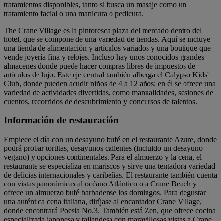
tratamientos disponibles, tanto si busca un masaje como un
tratamiento facial o una manicura o pedicura.
The Crane Village es la pintoresca plaza del mercado dentro del
hotel, que se compone de una variedad de tiendas. Aquí se incluye
una tienda de alimentación y artículos variados y una boutique que
vende joyería fina y relojes. Incluso hay unos conocidos grandes
almacenes donde puede hacer compras libres de impuestos de
artículos de lujo. Este eje central también alberga el Calypso Kids'
Club, donde pueden acudir niños de 4 a 12 años; en él se ofrece una
variedad de actividades divertidas, como manualidades, sesiones de
cuentos, recorridos de descubrimiento y concursos de talentos.
Información de restauración
Empiece el día con un desayuno bufé en el restaurante Azure, donde
podrá probar tortitas, desayunos calientes (incluido un desayuno
vegano) y opciones continentales. Para el almuerzo y la cena, el
restaurante se especializa en mariscos y sirve una tentadora variedad
de delicias internacionales y caribeñas. El restaurante también cuenta
con vistas panorámicas al océano Atlántico o a Crane Beach y
ofrece un almuerzo bufé barbadense los domingos. Para degustar
una auténtica cena italiana, diríjase al encantador Crane Village,
donde encontrará Poesia No.3. También está Zen, que ofrece cocina
especializada japonesa y tailandesa con maravillosas vistas a Crane