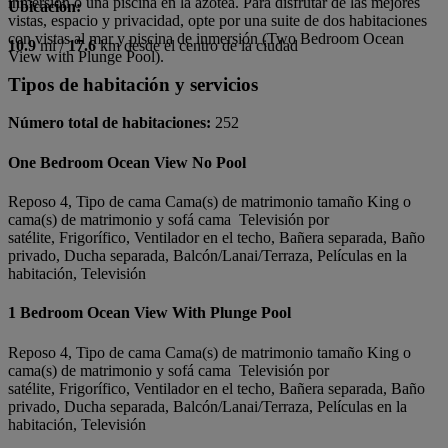
inmersión o una piscina en la azotea. Para disfrutar de las mejores
Ubicación:
vistas, espacio y privacidad, opte por una suite de dos habitaciones
con vistas al mar y piscina de inmersión (Two Bedroom Ocean
10.9
mi /
17.6
km desde el centro de la ciudad
View with Plunge Pool).
Tipos de habitación y servicios
Número total de habitaciones:
252
One Bedroom Ocean View No Pool
Reposo 4, Tipo de cama Cama(s) de matrimonio tamaño King o
cama(s) de matrimonio y sofá cama Televisión por
satélite, Frigorífico, Ventilador en el techo, Bañera separada, Baño
privado, Ducha separada, Balcón/Lanai/Terraza, Películas en la
habitación, Televisión
1 Bedroom Ocean View With Plunge Pool
Reposo 4, Tipo de cama Cama(s) de matrimonio tamaño King o
cama(s) de matrimonio y sofá cama Televisión por
satélite, Frigorífico, Ventilador en el techo, Bañera separada, Baño
privado, Ducha separada, Balcón/Lanai/Terraza, Películas en la
habitación, Televisión