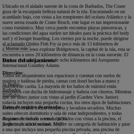
Ubicado en el aislado sureste de la costa de Barbados, The Crane
goza de la escarpada belleza natural de la isla. Encaramado en un
acantilado bajo, con vistas a los rompientes del océano Atlántico y la
suave arena rosada de Crane Beach, este lugar es tan impresionante
como romántico. Muy cerca puede encontrar playas pintorescas, y
las condiciones del agua suelen ser ideales para la práctica del body
surf y el boogie boarding. Los viernes por la noche, puede dirigirse
al aclamado Oistins Fish Fry (a poco más de 13 kilómetros de
Mostrar más
distancia). Si desea explorar Bridgetown, la capital de la isla, esta se
encuentra a unos 20 kilómetros de distancia en la costa suroeste. El
Datos del alojamiento
hotel se encuentra a menos de ocho kilómetros del Aeropuerto
Internacional Grantley Adams.
Dirección:
Todos los alojamientos son espaciosos y cuentan con suelos de
madera o baldosa de piedra, camas con dosel hechas a mano y
St Phillip
muebles de caoba. La mayoría de los baños de mármol están
Barbados
equipados con ducha de hidromasaje y bañera con chorros. Mientras
Barbados
que las suites junior con vistas al jardín (Garden View Junior)
todavía incluyen una pequeña cocina, los otros tipos de habitaciones
Datos de registro de entrada:
cuentan con una cocina completa y lavadora-secadora. Muchas
suites ofrecen dormitorio y sala de estar independientes, y todas
disponen de balcón o terraza privados con vistas a la piscina, el
Registro de entrada normal: 16:00
jardín tropical o el océano. Mejore su categoría de habitación y pase
Registro de salida normal: 12:00
a una que incluya una pequeña piscina privada, una piscina de