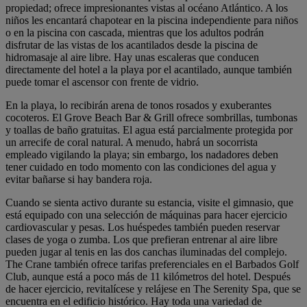
propiedad; ofrece impresionantes vistas al océano Atlántico. A los
niños les encantará chapotear en la piscina independiente para niños
o en la piscina con cascada, mientras que los adultos podrán
disfrutar de las vistas de los acantilados desde la piscina de
hidromasaje al aire libre. Hay unas escaleras que conducen
directamente del hotel a la playa por el acantilado, aunque también
puede tomar el ascensor con frente de vidrio.
En la playa, lo recibirán arena de tonos rosados y exuberantes
cocoteros. El Grove Beach Bar & Grill ofrece sombrillas, tumbonas
y toallas de baño gratuitas. El agua está parcialmente protegida por
un arrecife de coral natural. A menudo, habrá un socorrista
empleado vigilando la playa; sin embargo, los nadadores deben
tener cuidado en todo momento con las condiciones del agua y
evitar bañarse si hay bandera roja.
Cuando se sienta activo durante su estancia, visite el gimnasio, que
está equipado con una selección de máquinas para hacer ejercicio
cardiovascular y pesas. Los huéspedes también pueden reservar
clases de yoga o zumba. Los que prefieran entrenar al aire libre
pueden jugar al tenis en las dos canchas iluminadas del complejo.
The Crane también ofrece tarifas preferenciales en el Barbados Golf
Club, aunque está a poco más de 11 kilómetros del hotel. Después
de hacer ejercicio, revitalícese y relájese en The Serenity Spa, que se
encuentra en el edificio histórico. Hay toda una variedad de