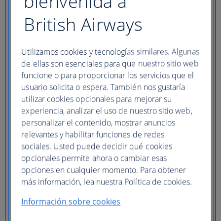
bienvenida a
Tipo de billete
British Airways
Tarifa mas económica
Billete
flexible
(Business Reino Unido).
Utilizamos cookies y tecnologías similares. Algunas
de ellas son esenciales para que nuestro sitio web
Adultos
funcione o para proporcionar los servicios que el
(16+)
usuario solicita o espera. También nos gustaría
Adolescentes
(12-15)
utilizar cookies opcionales para mejorar su
Niños
experiencia, analizar el uso de nuestro sitio web,
(2-11)
personalizar el contenido, mostrar anuncios
Bebés
(menor de 2 años)
relevantes y habilitar funciones de redes
sociales. Usted puede decidir qué cookies
opcionales permite ahora o cambiar esas
opciones en cualquier momento. Para obtener
más información, lea nuestra Política de cookies.
Información sobre cookies
Un hotel
Múltiples hoteles