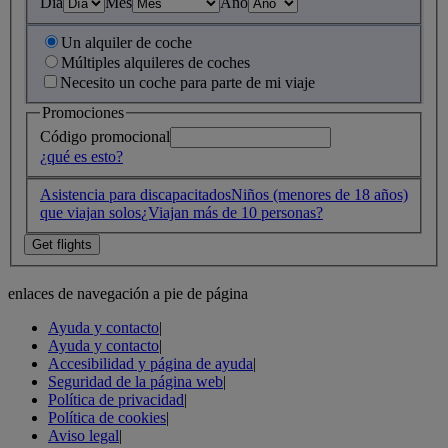
Día
Mes
Año
Un alquiler de coche
Múltiples alquileres de coches
Necesito un coche para parte de mi viaje
Promociones
Código promocional
¿qué es esto?
Asistencia para discapacitados
Niños (menores de 18 años)
que viajan solos
¿Viajan más de 10 personas?
enlaces de navegación a pie de página
Ayuda y contacto
|
Ayuda y contacto
|
Accesibilidad y página de ayuda
|
Seguridad de la página web
|
Política de privacidad
|
Política de cookies
|
Aviso legal
|