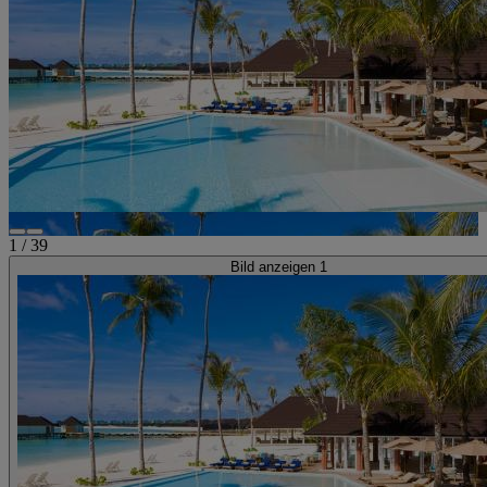
1
/
39
Bild anzeigen 1