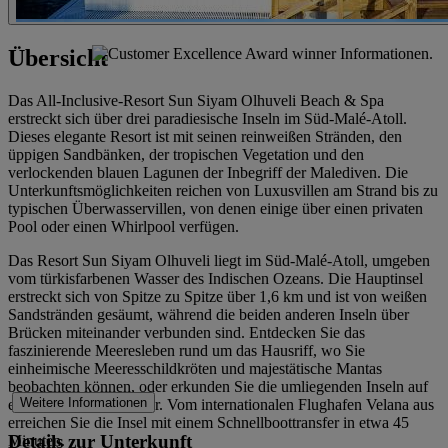
Übersicht
Das All-Inclusive-Resort Sun Siyam Olhuveli Beach & Spa
erstreckt sich über drei paradiesische Inseln im Süd-Malé-Atoll.
Dieses elegante Resort ist mit seinen reinweißen Stränden, den
üppigen Sandbänken, der tropischen Vegetation und den
verlockenden blauen Lagunen der Inbegriff der Malediven. Die
Unterkunftsmöglichkeiten reichen von Luxusvillen am Strand bis zu
typischen Überwasservillen, von denen einige über einen privaten
Pool oder einen Whirlpool verfügen.
Das Resort Sun Siyam Olhuveli liegt im Süd-Malé-Atoll, umgeben
vom türkisfarbenen Wasser des Indischen Ozeans. Die Hauptinsel
erstreckt sich von Spitze zu Spitze über 1,6 km und ist von weißen
Sandstränden gesäumt, während die beiden anderen Inseln über
Brücken miteinander verbunden sind. Entdecken Sie das
faszinierende Meeresleben rund um das Hausriff, wo Sie
einheimische Meeresschildkröten und majestätische Mantas
beobachten können, oder erkunden Sie die umliegenden Inseln auf
Weitere Informationen
einer privaten Bootstour. Vom internationalen Flughafen Velana aus
erreichen Sie die Insel mit einem Schnellboottransfer in etwa 45
Details zur Unterkunft
Minuten.