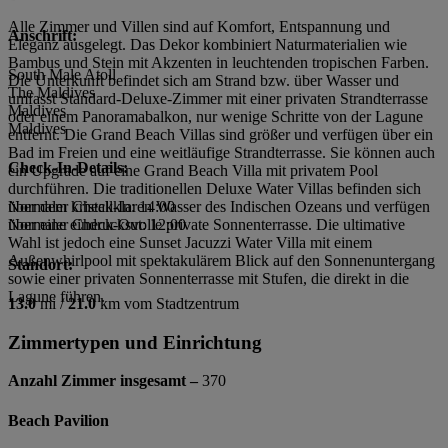
Alle Zimmer und Villen sind auf Komfort, Entspannung und
Anschrift:
Eleganz ausgelegt. Das Dekor kombiniert Naturmaterialien wie
Bambus und Stein mit Akzenten in leuchtenden tropischen Farben.
South Male Atoll
Die Unterkunft befindet sich am Strand bzw. über Wasser und
The Maldives
umfasst Standard-Deluxe-Zimmer mit einer privaten Strandterrasse
Maldives
oder einem Panoramabalkon, nur wenige Schritte von der Lagune
Maldives
entfernt. Die Grand Beach Villas sind größer und verfügen über ein
Bad im Freien und eine weitläufige Strandterrasse. Sie können auch
Check-In-Details:
ein Upgrade auf eine Grand Beach Villa mit privatem Pool
durchführen. Die traditionellen Deluxe Water Villas befinden sich
über dem kristallklaren Wasser des Indischen Ozeans und verfügen
Normaler Check-In: 14:00
über eine eindrucksvolle private Sonnenterrasse. Die ultimative
Normaler Check-Out: 12:00
Wahl ist jedoch eine Sunset Jacuzzi Water Villa mit einem
Außenwhirlpool mit spektakulärem Blick auf den Sonnenuntergang
Standort:
sowie einer privaten Sonnenterrasse mit Stufen, die direkt in die
Lagune führen.
13.0
mi /
21.0
km vom Stadtzentrum
Zimmertypen und Einrichtung
Anzahl Zimmer insgesamt –
370
Beach Pavilion