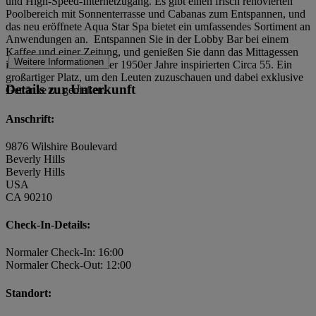
und High-Speed-Internetzugang. Es gibt einen frisch renovierten
Poolbereich mit Sonnenterrasse und Cabanas zum Entspannen, und
das neu eröffnete Aqua Star Spa bietet ein umfassendes Sortiment an
Anwendungen an. Entspannen Sie in der Lobby Bar bei einem
Kaffee und einer Zeitung, und genießen Sie dann das Mittagessen
Weitere Informationen
im vom Retro-Schick der 1950er Jahre inspirierten Circa 55. Ein
großartiger Platz, um den Leuten zuzuschauen und dabei exklusive
Details zur Unterkunft
Getränke zu genießen.
Anschrift:
9876 Wilshire Boulevard
Beverly Hills
Beverly Hills
USA
CA 90210
Check-In-Details:
Normaler Check-In: 16:00
Normaler Check-Out: 12:00
Standort: