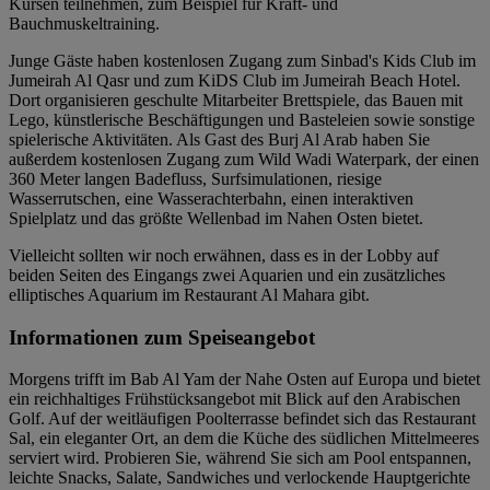
Kursen teilnehmen, zum Beispiel für Kraft- und
Bauchmuskeltraining.
Junge Gäste haben kostenlosen Zugang zum Sinbad's Kids Club im
Jumeirah Al Qasr und zum KiDS Club im Jumeirah Beach Hotel.
Dort organisieren geschulte Mitarbeiter Brettspiele, das Bauen mit
Lego, künstlerische Beschäftigungen und Basteleien sowie sonstige
spielerische Aktivitäten. Als Gast des Burj Al Arab haben Sie
außerdem kostenlosen Zugang zum Wild Wadi Waterpark, der einen
360 Meter langen Badefluss, Surfsimulationen, riesige
Wasserrutschen, eine Wasserachterbahn, einen interaktiven
Spielplatz und das größte Wellenbad im Nahen Osten bietet.
Vielleicht sollten wir noch erwähnen, dass es in der Lobby auf
beiden Seiten des Eingangs zwei Aquarien und ein zusätzliches
elliptisches Aquarium im Restaurant Al Mahara gibt.
Informationen zum Speiseangebot
Morgens trifft im Bab Al Yam der Nahe Osten auf Europa und bietet
ein reichhaltiges Frühstücksangebot mit Blick auf den Arabischen
Golf. Auf der weitläufigen Poolterrasse befindet sich das Restaurant
Sal, ein eleganter Ort, an dem die Küche des südlichen Mittelmeeres
serviert wird. Probieren Sie, während Sie sich am Pool entspannen,
leichte Snacks, Salate, Sandwiches und verlockende Hauptgerichte