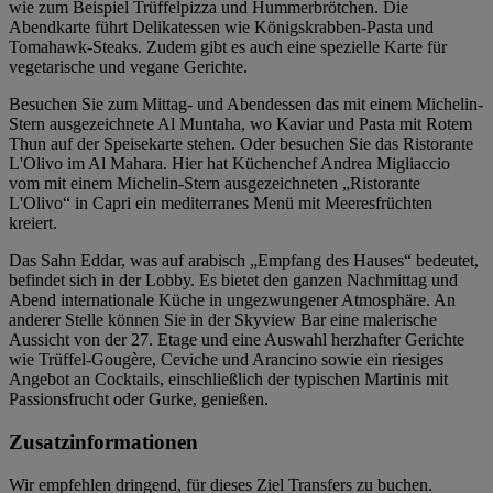
wie zum Beispiel Trüffelpizza und Hummerbrötchen. Die
Abendkarte führt Delikatessen wie Königskrabben-Pasta und
Tomahawk-Steaks. Zudem gibt es auch eine spezielle Karte für
vegetarische und vegane Gerichte.
Besuchen Sie zum Mittag- und Abendessen das mit einem Michelin-
Stern ausgezeichnete Al Muntaha, wo Kaviar und Pasta mit Rotem
Thun auf der Speisekarte stehen. Oder besuchen Sie das Ristorante
L'Olivo im Al Mahara. Hier hat Küchenchef Andrea Migliaccio
vom mit einem Michelin-Stern ausgezeichneten „Ristorante
L'Olivo“ in Capri ein mediterranes Menü mit Meeresfrüchten
kreiert.
Das Sahn Eddar, was auf arabisch „Empfang des Hauses“ bedeutet,
befindet sich in der Lobby. Es bietet den ganzen Nachmittag und
Abend internationale Küche in ungezwungener Atmosphäre. An
anderer Stelle können Sie in der Skyview Bar eine malerische
Aussicht von der 27. Etage und eine Auswahl herzhafter Gerichte
wie Trüffel-Gougère, Ceviche und Arancino sowie ein riesiges
Angebot an Cocktails, einschließlich der typischen Martinis mit
Passionsfrucht oder Gurke, genießen.
Zusatzinformationen
Wir empfehlen dringend, für dieses Ziel Transfers zu buchen.