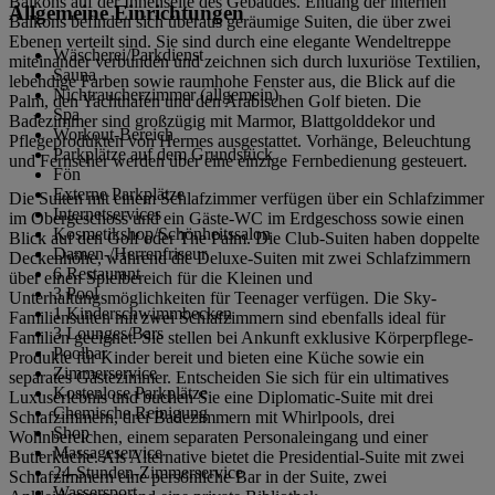
Balkons auf der Innenseite des Gebäudes. Entlang der internen
Allgemeine Einrichtungen
Balkons befinden sich überaus geräumige Suiten, die über zwei
Ebenen verteilt sind. Sie sind durch eine elegante Wendeltreppe
Wäscherei/Parkdienst
miteinander verbunden und zeichnen sich durch luxuriöse Textilien,
Sauna
lebendige Farben sowie raumhohe Fenster aus, die Blick auf die
Nichtraucherzimmer (allgemein)
Palm, den Yachthafen und den Arabischen Golf bieten. Die
Spa
Badezimmer sind großzügig mit Marmor, Blattgolddekor und
Workout-Bereich
Pflegeprodukten von Hermes ausgestattet. Vorhänge, Beleuchtung
Parkplätze auf dem Grundstück
und Fernseher werden über eine einzige Fernbedienung gesteuert.
Fön
Externe Parkplätze
Die Suiten mit einem Schlafzimmer verfügen über ein Schlafzimmer
Internetservices
im Obergeschoss und ein Gäste-WC im Erdgeschoss sowie einen
Kosmetikshop/Schönheitssalon
Blick auf den Golf oder The Palm. Die Club-Suiten haben doppelte
Damen-/Herrenfriseur
Deckenhöhe, während die Deluxe-Suiten mit zwei Schlafzimmern
6 Restaurant
über einen Spielbereich für die Kleinen und
3 Pool
Unterhaltungsmöglichkeiten für Teenager verfügen. Die Sky-
1 Kinderschwimmbecken
Familiensuiten mit zwei Schlafzimmern sind ebenfalls ideal für
3 Lounges/Bars
Familien geeignet. Sie stellen bei Ankunft exklusive Körperpflege-
Poolbar
Produkte für Kinder bereit und bieten eine Küche sowie ein
Zimmerservice
separates Gästezimmer. Entscheiden Sie sich für ein ultimatives
Kostenlose Parkplätze
Luxuserlebnis und buchen Sie eine Diplomatic-Suite mit drei
Chemische Reinigung
Schlafzimmern, drei Badezimmern mit Whirlpools, drei
Shop
Wohnbereichen, einem separaten Personaleingang und einer
Massageservice
Butlerküche. Als Alternative bietet die Presidential-Suite mit zwei
24-Stunden-Zimmerservice
Schlafzimmern eine persönliche Bar in der Suite, zwei
Wassersport