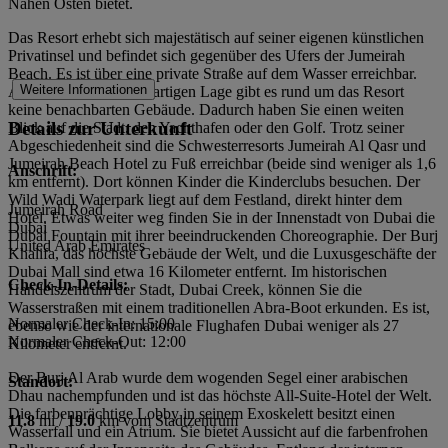
Nahen Osten bietet.
Das Resort erhebt sich majestätisch auf seiner eigenen künstlichen
Privatinsel und befindet sich gegenüber des Ufers der Jumeirah
Beach. Es ist über eine private Straße auf dem Wasser erreichbar.
Weitere Informationen
Aufgrund seiner einzigartigen Lage gibt es rund um das Resort
keine benachbarten Gebäude. Dadurch haben Sie einen weiten
Details zur Unterkunft
Blick auf die Stadt, den Yachthafen oder den Golf. Trotz seiner
Abgeschiedenheit sind die Schwesterresorts Jumeirah Al Qasr und
Jumeirah Beach Hotel zu Fuß erreichbar (beide sind weniger als 1,6
Anschrift:
km entfernt). Dort können Kinder die Kinderclubs besuchen. Der
Wild Wadi Waterpark liegt auf dem Festland, direkt hinter dem
Jumeirah Road
Hotel. Etwas weiter weg finden Sie in der Innenstadt von Dubai die
Dubai
Dubai Fountain mit ihrer beeindruckenden Choreographie. Der Burj
United Arab Emirates
Khalifa, das höchste Gebäude der Welt, und die Luxusgeschäfte der
Dubai Mall sind etwa 16 Kilometer entfernt. Im historischen
Check-In-Details:
Handelszentrum der Stadt, Dubai Creek, können Sie die
Wasserstraßen mit einem traditionellen Abra-Boot erkunden. Es ist,
Normaler Check-In: 15:00
ebenso wie der internationale Flughafen Dubai weniger als 27
Normaler Check-Out: 12:00
Kilometer entfernt.
Der Burj Al Arab wurde dem wogenden Segel einer arabischen
Standort:
Dhau nachempfunden und ist das höchste All-Suite-Hotel der Welt.
Die farbenprächtige Lobby in seinem Exoskelett besitzt einen
11.8
mi /
19.0
km vom Stadtzentrum
Wasserfall und ein Atrium. Sie bietet Aussicht auf die farbenfrohen