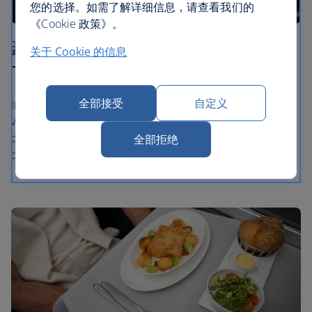
您的选择。如需了解详细信息，请查看我们的
《Cookie 政策》。
豪华经济舱 - 高级经济客舱 (World
关于 Cookie 的信息
Traveller Plus)
全部接受
自定义
In World Traveller Plus you can enjoy a glass of sparkling
wine to start your journey, followed by starter, main and
dessert with our dining service. During your flight we'll
全部拒绝
deliver snacks, hot, cold and alcoholic drinks to your seat.