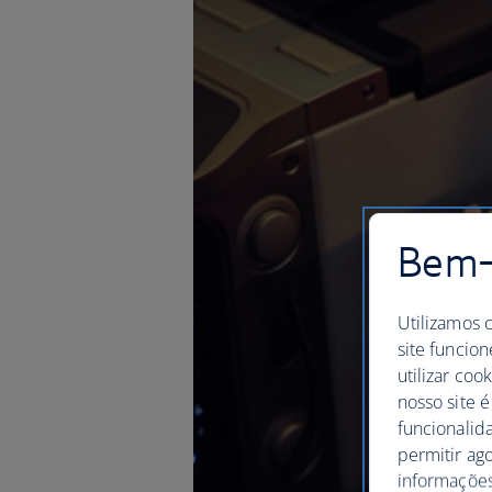
Bem-v
Utilizamos 
site funcion
utilizar coo
nosso site é
funcionalid
permitir ag
informações,