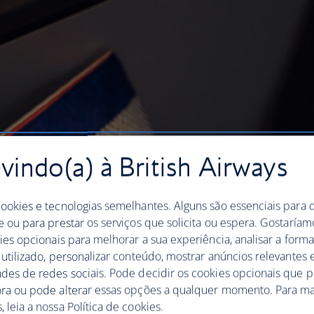
indo(a) à British Airways
cookies e tecnologias semelhantes. Alguns são essenciais para 
e ou para prestar os serviços que solicita ou espera. Gostaría
kies opcionais para melhorar a sua experiência, analisar a for
 utilizado, personalizar conteúdo, mostrar anúncios relevantes e
ades de redes sociais. Pode decidir os cookies opcionais que 
ora ou pode alterar essas opções a qualquer momento. Para ma
 leia a nossa Política de cookies.