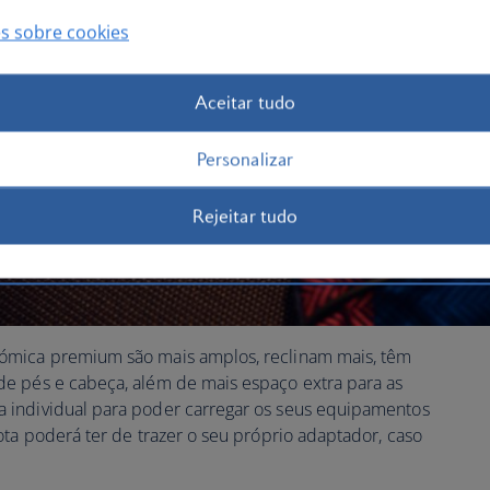
s sobre cookies
Aceitar tudo
Personalizar
Rejeitar tudo
ómica premium são mais amplos, reclinam mais, têm
e pés e cabeça, além de mais espaço extra para as
 individual para poder carregar os seus equipamentos
ota poderá ter de trazer o seu próprio adaptador, caso