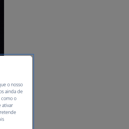
que o nosso
mos ainda de
ma como o
 ativar
pretende
is