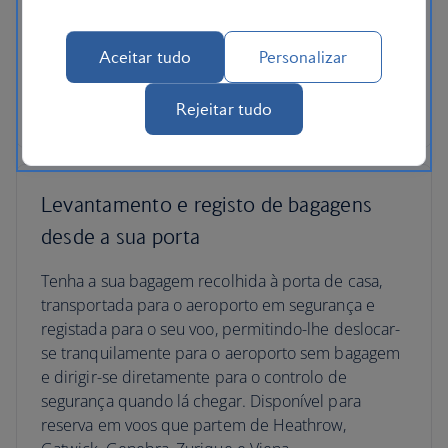
ainda maior, apesar de ser possível transportar
bagagem extra mediante o pagamento de uma
Aceitar tudo
Personalizar
taxa.
Rejeitar tudo
Limites de bagagem registada
Levantamento e registo de bagagens
desde a sua porta
Tenha a sua bagagem recolhida à porta de casa,
transportada para o aeroporto em segurança e
registada para o seu voo, permitindo-lhe deslocar-
se tranquilamente para o aeroporto sem bagagem
e dirigir-se diretamente para o controlo de
segurança quando lá chegar. Disponível para
reserva em voos que partem de Heathrow,