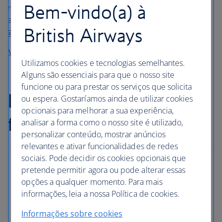
Bem-vindo(a) à
novos lançamentos inclui música, audiolivros e jogos,
assim como acesso à
Paramount+
com algo para todos os
British Airways
gostos.
Veja os lançamentos mais recentes no seu voo
Utilizamos cookies e tecnologias semelhantes.
Alguns são essenciais para que o nosso site
funcione ou para prestar os serviços que solicita
Limite de bagagem
ou espera. Gostaríamos ainda de utilizar cookies
opcionais para melhorar a sua experiência,
flexível
analisar a forma como o nosso site é utilizado,
personalizar conteúdo, mostrar anúncios
relevantes e ativar funcionalidades de redes
sociais. Pode decidir os cookies opcionais que
Limite de bagagem
pretende permitir agora ou pode alterar essas
opções a qualquer momento. Para mais
Além da bagagem de mão, os clientes de World
informações, leia a nossa Política de cookies.
Travellers podem despachar bagagem de porão.
Informações sobre cookies
Alguns tipos de bilhete e rotas permitem um limite