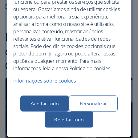
funcione ou para prestar os serviços que solicita
Descubra os nossos menus
ou espera. Gostaríamos ainda de utilizar cookies
opcionais para melhorar a sua experiência,
analisar a forma como o nosso site é utilizado,
personalizar conteúdo, mostrar anúncios
Desfrute da cultura do
relevantes e ativar funcionalidades de redes
sociais. Pode decidir os cookies opcionais que
café londrina com a
pretende permitir agora ou pode alterar essas
opções a qualquer momento. Para mais
Grind
informações, leia a nossa Política de cookies.
Informações sobre cookies
Aceitar tudo
Personalizar
Rejeitar tudo