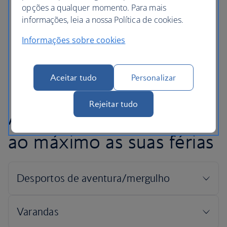
opções a qualquer momento. Para mais
depois de escurecer e não hesite em atravessar a
informações, leia a nossa Política de cookies.
rua se alguém na rua lhe parecer suspeito.
Tente apanhar apenas táxis oficiais ou registados.
Informações sobre cookies
Peça orientação no hotel.
Beba de forma responsável.
Aceitar tudo
Personalizar
Rejeitar tudo
Ajudamo-lo a aproveitar
ao máximo as suas férias