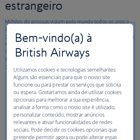
estrangeiro
Milhões de pessoas viajam pelo mundo todos os anos e
aproveitam as viagens, sem qualquer incidente, mas os
Bem-vindo(a) à
crimes contra as pessoas e contra a propriedade são uma
realidade incontestável. Assuma a mesma
British Airways
responsabilidade pela sua própria segurança no
estrangeiro que assumiria no seu país. Eis alguns
conselhos úteis:
Utilizamos cookies e tecnologias semelhantes.
Alguns são essenciais para que o nosso site
Utilize cartões de crédito sempre que possível para
funcione ou para prestar os serviços que solicita
evitar transportar quantidades excessivas de
ou espera. Gostaríamos ainda de utilizar cookies
dinheiro ou cheques de viagem.
opcionais para melhorar a sua experiência,
Utilize o cofre do hotel, caso exista.
analisar a forma como o nosso site é utilizado,
Tranque sempre a porta mesmo quando estiver
personalizar conteúdo, mostrar anúncios
dentro do quarto e, quando sair, certifique-se de
relevantes e ativar funcionalidades de redes
que fecha e tranca as janelas, portas e varandas.
sociais. Pode decidir os cookies opcionais que
pretende permitir agora ou pode alterar essas
Não passeie em zonas mal iluminadas nem praias