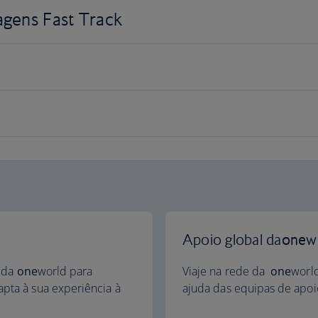
agens Fast Track
Apoio global da
one
w
s da
one
world para
Viaje na rede da
one
worl
pta à sua experiência à
ajuda das equipas de apoio