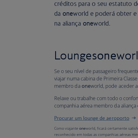
créditos para o seu estatuto d
da
one
world e poderá obter e
na aliança
one
world.
Lounges
one
wor
Se o seu nível de passageiro frequen
viajar numa cabina de Primeira Class
membro da
one
world, pode aceder 
Relaxe ou trabalhe com todo o confor
companhia aérea membro da aliança
Procurar um lounge de aeroporto
Como viajante
one
world, ficará certamente satis
reconhecido em todas as companhias aéreas mem