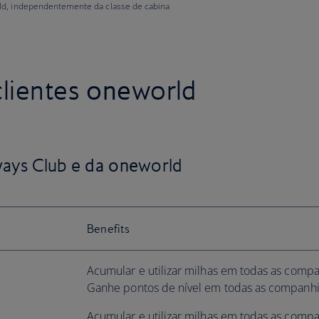
ld, independentemente da classe de cabina
clientes
one
world
ways Club e
da one
world
Benefits
Acumular e utilizar milhas em todas as compa
Ganhe pontos de nível em todas as companh
Acumular e utilizar milhas em todas as compa