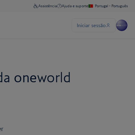
 da
one
world
er