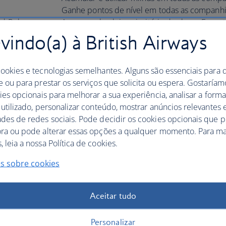
Ganhe pontos de nível em todas as companh
ld Ruby
Acesso a check-in prioritário da classe Execut
Acesso a lugares pré-reservados ou preferido
indo(a) à British Airways
Prioridade em listas de espera ou standby
Acumular e utilizar milhas em todas as compa
cookies e tecnologias semelhantes. Alguns são essenciais para 
Ganhe pontos de nível em todas as companh
e ou para prestar os serviços que solicita ou espera. Gostaría
Acesso a check-in prioritário da classe Execut
kies opcionais para melhorar a sua experiência, analisar a for
Acesso a lugares pré-reservados ou preferido
 utilizado, personalizar conteúdo, mostrar anúncios relevantes e
 Sapphire
Prioridade em listas de espera ou standby
ades de redes sociais. Pode decidir os cookies opcionais que 
Acesso a lounges da classe Executiva
ora ou pode alterar essas opções a qualquer momento. Para ma
Embarque prioritário
 leia a nossa Política de cookies.
Limite de bagagem adicional*
s sobre cookies
Acumular e utilizar milhas em todas as compa
Ganhe pontos de nível em todas as companh
Acesso a check-in prioritário da classe Execut
Aceitar tudo
Acesso a lugares pré-reservados ou preferido
Prioridade em listas de espera ou standby
Personalizar