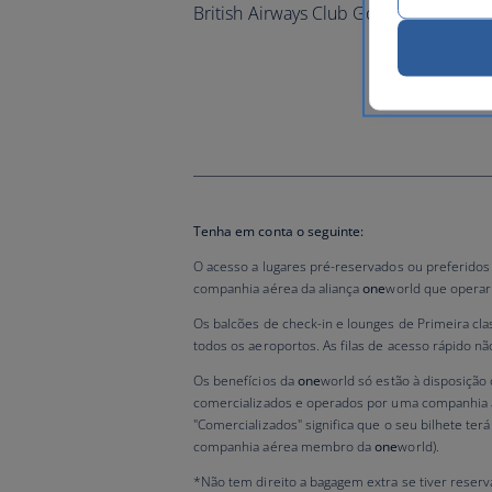
British Airways Club Gold e
one
world
Tenha em conta o seguinte:
O acesso a lugares pré-reservados ou preferidos é
companhia aérea da aliança
one
world que operar
Os balcões de check-in e lounges de Primeira cla
todos os aeroportos. As filas de acesso rápido n
Os benefícios da
one
world só estão à disposição
comercializados e operados por uma companhi
"Comercializados" significa que o seu bilhete te
companhia aérea membro da
one
world).
*Não tem direito a bagagem extra se tiver rese