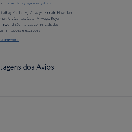
bre
limites de bagagem registada
 Cathay Pacific, Fiji Airways, Finnair, Hawaiian
 Oman Air, Qantas, Qatar Airways, Royal
one
world são marcas comerciais das
as limitações e exceções.
 da
one
world
ntagens dos Avios