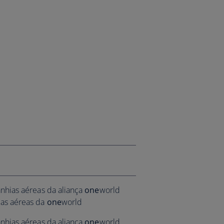
nhias aéreas da aliança
one
world
ias aéreas da
one
world
nhias aéreas da aliança
one
world