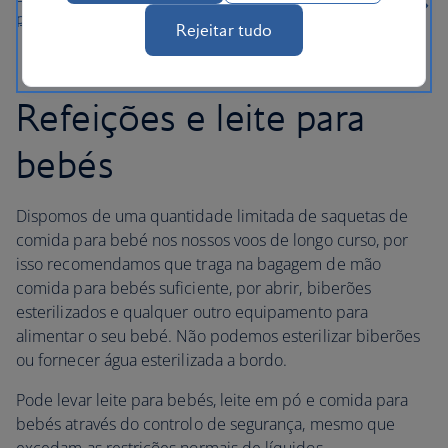
para um voo de longo curso
Rejeitar tudo
Refeições e leite para
bebés
Dispomos de uma quantidade limitada de saquetas de
comida para bebé nos nossos voos de longo curso, por
isso recomendamos que traga na bagagem de mão
comida para bebés suficiente, por abrir, biberões
esterilizados e qualquer outro equipamento para
alimentar o seu bebé. Não podemos esterilizar biberões
ou fornecer água esterilizada a bordo.
Pode levar leite para bebés, leite em pó e comida para
bebés através do controlo de segurança, mesmo que