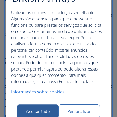
brinquedo.
Utilizamos cookies e tecnologias semelhantes.
Para voos de longo curso, criámos uma gama de refeições
Alguns são essenciais para que o nosso site
gratuitas para crianças, nutricionalmente equilibradas
funcione ou para prestar os serviços que solicita
e adequadas para crianças que conseguem comer
ou espera. Gostaríamos ainda de utilizar cookies
alimentos sólidos.
opcionais para melhorar a sua experiência,
analisar a forma como o nosso site é utilizado,
Encomende a refeição da sua criança, no mínimo, 24
personalizar conteúdo, mostrar anúncios
horas antes do voo de longo curso. Pode fazê-lo através
relevantes e ativar funcionalidades de redes
de Gerir a minha reserva. Aceda a "Pedidos especiais" e,
sociais. Pode decidir os cookies opcionais que
em "Refeições especiais", encontrará a opção "Refeição
pretende permitir agora ou pode alterar essas
de crianças".
opções a qualquer momento. Para mais
Ao efetuar a pré-encomenda de uma refeição para
informações, leia a nossa Política de cookies.
crianças, a nossa política ‘Feed Kids First’ (à mesa, primeiro
Informações sobre cookies
as crianças) significa que as suas crianças estarão
satisfeitas quando chegar a hora de desfrutar da sua
própria refeição em paz.
Aceitar tudo
Personalizar
Inicie sessão para encomendar a refeição do seu filho