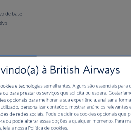
ivo de base
tivo
s
ra facilitar a utilização dos websites. O AbilityNet
indo(a) à British Airways
ispositivo para que este se adapte às suas necessidades
cookies e tecnologias semelhantes. Alguns são essenciais para 
e ou para prestar os serviços que solicita ou espera. Gostaría
kies opcionais para melhorar a sua experiência, analisar a for
 utilizado, personalizar conteúdo, mostrar anúncios relevantes e
ades de redes sociais. Pode decidir os cookies opcionais que 
ssibilidade digital para
ora ou pode alterar essas opções a qualquer momento. Para ma
 leia a nossa Política de cookies.