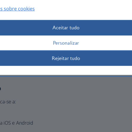
ções
s sobre cookies
Aceitar tudo
sibilidade
Personalizar
rantir a acessibilidade digital a todos os utilizadores,
 nosso objetivo é prestar serviços digitais inclusivos,
Rejeitar tudo
s as experiências dos clientes.
o
ca-se a:
ra iOS e Android