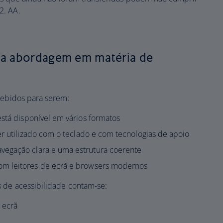
2. AA.
da abordagem em matéria de
ncebidos para serem:
stá disponível em vários formatos
er utilizado com o teclado e com tecnologias de apoio
vegação clara e uma estrutura coerente
om leitores de ecrã e browsers modernos
s de acessibilidade contam-se:
e ecrã
o