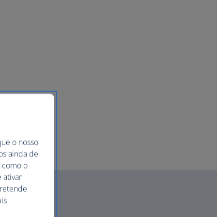
que o nosso
mos ainda de
ma como o
 ativar
pretende
is