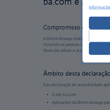
ba.com e aplica
Informaçõe
Compromisso com a aces
A British Airways está empenhada em ga
incluindo as pessoas com deficiência. O
fáceis de utilizar e acessíveis em toda
Âmbito desta declaraçã
Esta declaração de acessibilidade apli
O site ba.com
Aplicações da British Airways pa